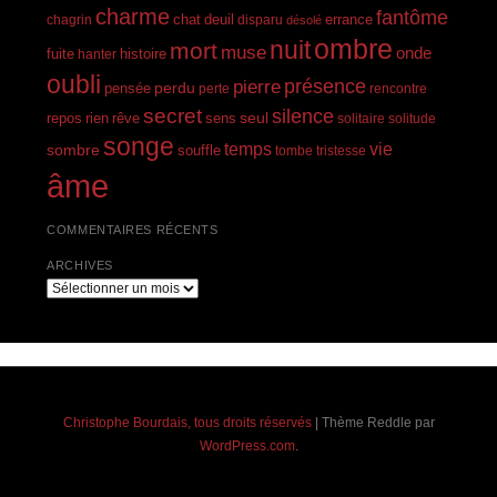
charme
fantôme
errance
chagrin
chat
deuil
disparu
désolé
ombre
nuit
mort
muse
onde
histoire
fuite
hanter
oubli
présence
pierre
perdu
pensée
perte
rencontre
secret
silence
seul
rien
rêve
repos
sens
solitaire
solitude
songe
temps
vie
sombre
souffle
tombe
tristesse
âme
COMMENTAIRES RÉCENTS
ARCHIVES
Archives
Christophe Bourdais, tous droits réservés
|
Thème Reddle par
WordPress.com
.