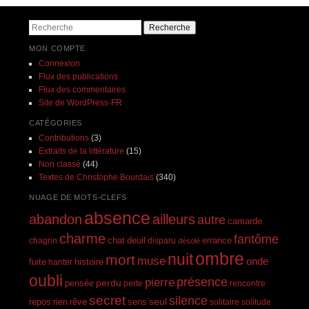
Recherche
MON COMPTE
Connexion
Flux des publications
Flux des commentaires
Site de WordPress-FR
CATÉGORIES
Contributions
(3)
Extraits de la littérature
(15)
Non classé
(44)
Textes de Christophe Bourdais
(340)
NUAGE DE MOTS-CLEFS
absence
abandon
ailleurs
autre
camarde
charme
fantôme
errance
chagrin
chat
deuil
disparu
désolé
ombre
nuit
mort
muse
onde
histoire
fuite
hanter
oubli
présence
pierre
perdu
pensée
perte
rencontre
secret
silence
seul
rien
rêve
repos
sens
solitaire
solitude