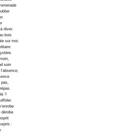
promenade
ublier
er.
er
 rêver.
au bois
ée sur moi.
litaire
ystère.
moin,
nd soin
 l’absence,
sence.
 pas,
trépas.
lé ?
ffoler.
m’enrobe
 dérobe.
esprit
urpris :
e