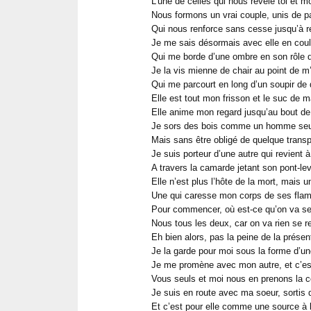
L’une de celles qui nous révèle toi et mo
Nous formons un vrai couple, unis de p
Qui nous renforce sans cesse jusqu’à 
Je me sais désormais avec elle en coul
Qui me borde d’une ombre en son rôle 
Je la vis mienne de chair au point de m
Qui me parcourt en long d’un soupir de 
Elle est tout mon frisson et le suc de 
Elle anime mon regard jusqu’au bout d
Je sors des bois comme un homme seu
Mais sans être obligé de quelque trans
Je suis porteur d’une autre qui revient à
A travers la camarde jetant son pont-lev
Elle n’est plus l’hôte de la mort, mais u
Une qui caresse mon corps de ses fla
Pour commencer, où est-ce qu’on va se
Nous tous les deux, car on va rien se r
Eh bien alors, pas la peine de la présen
Je la garde pour moi sous la forme d’u
Je me promène avec mon autre, et c’e
Vous seuls et moi nous en prenons la 
Je suis en route avec ma soeur, sortis 
Et c’est pour elle comme une source à la