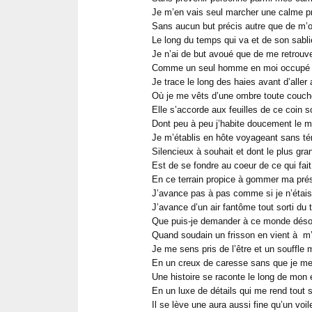
Je m’en vais seul marcher une calme 
Sans aucun but précis autre que de m’o
Le long du temps qui va et de son sabli
Je n’ai de but avoué que de me retrouv
Comme un seul homme en moi occupé à
Je trace le long des haies avant d’aller 
Où je me vêts d’une ombre toute couch
Elle s’accorde aux feuilles de ce coin so
Dont peu à peu j’habite doucement le m
Je m’établis en hôte voyageant sans té
Silencieux à souhait et dont le plus gra
Est de se fondre au coeur de ce qui fait
En ce terrain propice à gommer ma pré
J’avance pas à pas comme si je n’étais
J’avance d’un air fantôme tout sorti du 
Que puis-je demander à ce monde déso
Quand soudain un frisson en vient à m’a
Je me sens pris de l’être et un souffle 
En un creux de caresse sans que je me
Une histoire se raconte le long de mon 
En un luxe de détails qui me rend tout s
Il se lève une aura aussi fine qu’un voil