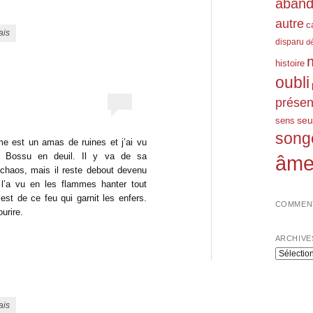
aban
autre
c
ais
disparu
d
histoire
oubli
prése
seu
sens
song
e est un amas de ruines et j’ai vu
le Bossu en deuil. Il y va de sa
âm
 chaos, mais il reste debout devenu
 l’a vu en les flammes hanter tout
est de ce feu qui garnit les enfers.
COMMENT
urire.
ARCHIVE
Archives
ais