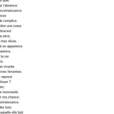
i duel.
ar l’absence
reconnaissance.
isse
de complice.
’être une soeur
douceur.
ma sève,
e mes rêves.
l en apparence
parence.
 la vie
is.
ne vivante
mmes ferventes.
 reposer
efuser ?
ter;
ne nouveauté.
st ma chance;
connaissance.
des bois
quelle elle boit