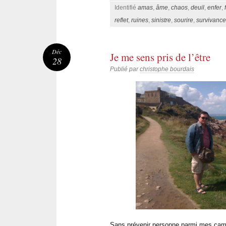
Identifié
amas
,
âme
,
chaos
,
deuil
,
enfer
,
reflet
,
ruines
,
sinistre
,
sourire
,
survivance
Déc
Je me sens pris de l’être
28
Publié par
christophe bourdais
Sans prévenir personne parmi mes ca