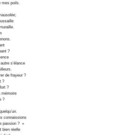
e mes poils.
mausolée;
ussaille
uraille.
om
renons.
ant
nant ?
ilence
autre s’élance
illeurs.
er de frayeur ?
t ?
fort ?
a mémoire
e ?
 quelqu’un.
us connaissions
e passion ? »
 bien réelle