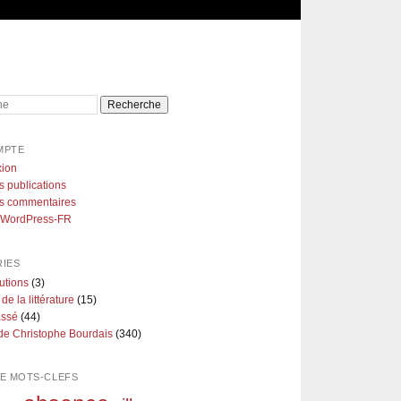
e
MPTE
ion
s publications
es commentaires
e WordPress-FR
IES
utions
(3)
 de la littérature
(15)
assé
(44)
de Christophe Bourdais
(340)
E MOTS-CLEFS