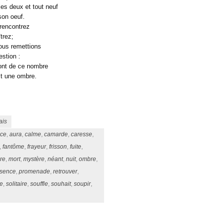
s deux et tout neuf
son oeuf.
 rencontrez
trez;
ous remettions
estion :
sont de ce nombre
t une ombre.
ais
ce
,
aura
,
calme
,
camarde
,
caresse
,
,
fantôme
,
frayeur
,
frisson
,
fuite
,
re
,
mort
,
mystère
,
néant
,
nuit
,
ombre
,
ésence
,
promenade
,
retrouver
,
ce
,
solitaire
,
souffle
,
souhait
,
soupir
,