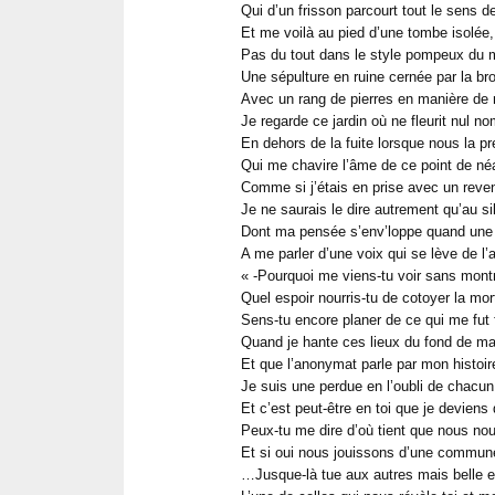
Qui d’un frisson parcourt tout le sens d
Et me voilà au pied d’une tombe isolée,
Pas du tout dans le style pompeux du 
Une sépulture en ruine cernée par la bro
Avec un rang de pierres en manière de m
Je regarde ce jardin où ne fleurit nul n
En dehors de la fuite lorsque nous la p
Qui me chavire l’âme de ce point de né
Comme si j’étais en prise avec un reve
Je ne saurais le dire autrement qu’au s
Dont ma pensée s’env’loppe quand une 
A me parler d’une voix qui se lève de l’a
« -Pourquoi me viens-tu voir sans montr
Quel espoir nourris-tu de cotoyer la mor
Sens-tu encore planer de ce qui me fut 
Quand je hante ces lieux du fond de m
Et que l’anonymat parle par mon histoir
Je suis une perdue en l’oubli de chacun
Et c’est peut-être en toi que je deviens
Peux-tu me dire d’où tient que nous no
Et si oui nous jouissons d’une commun
…Jusque-là tue aux autres mais belle et