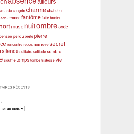
absence
don
ailleurs
charme
amarde
chagrin
chat
deuil
fantôme
errance
fuite
hanter
ésolé
ombre
nuit
mort
muse
onde
pierre
perdu
pensée
perte
nce
secret
rien
rêve
rencontre
repos
silence
l
sombre
solitaire
solitude
e
temps
vie
souffle
tombe
tristesse
e
AIRES RÉCENTS
S