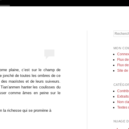
Recherch
MON CO
Connex
Flux de
Flux d
rne plaine, c’est sur le champ de
Site d
ve jonché de toutes les ombres de ce
 des maoïstes et de leurs suiveurs.
CATÉGOR
 Tian’anmen hanter les coulisses du
Contrib
hisser comme âmes en peine sur le
Extraits
Non cl
Textes 
 la richesse qui se promène à
NUAGE D