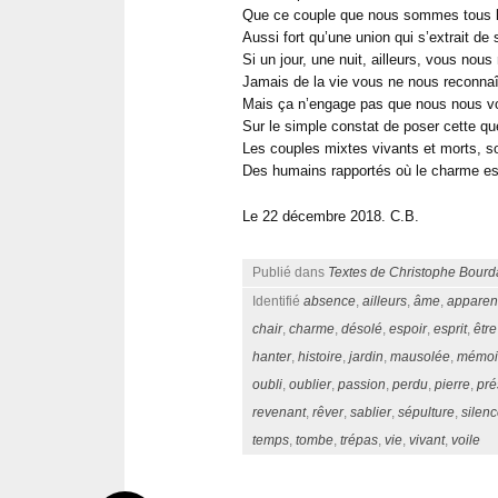
Que ce couple que nous sommes tous le
Aussi fort qu’une union qui s’extrait de 
Si un jour, une nuit, ailleurs, vous nous
Jamais de la vie vous ne nous reconnaî
Mais ça n’engage pas que nous nous v
Sur le simple constat de poser cette qu
Les couples mixtes vivants et morts, 
Des humains rapportés où le charme es
Le 22 décembre 2018. C.B.
Publié dans
Textes de Christophe Bourd
Identifié
absence
,
ailleurs
,
âme
,
apparen
chair
,
charme
,
désolé
,
espoir
,
esprit
,
être
hanter
,
histoire
,
jardin
,
mausolée
,
mémoi
oubli
,
oublier
,
passion
,
perdu
,
pierre
,
pr
revenant
,
rêver
,
sablier
,
sépulture
,
silen
temps
,
tombe
,
trépas
,
vie
,
vivant
,
voile