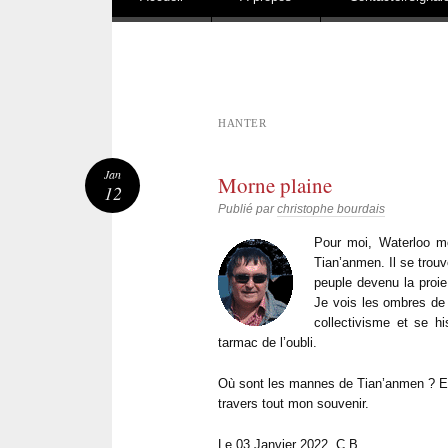
HANTER
Jan
Morne plaine
12
Publié par
christophe bourdais
Pour moi, Waterloo mo
Tian’anmen. Il se trou
peuple devenu la proie
Je vois les ombres de
collectivisme et se 
tarmac de l’oubli.
Où sont les mannes de Tian’anmen ? En
travers tout mon souvenir.
Le 03 Janvier 2022. C.B.