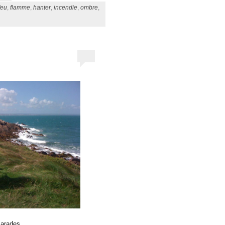
feu
,
flamme
,
hanter
,
incendie
,
ombre
,
marades