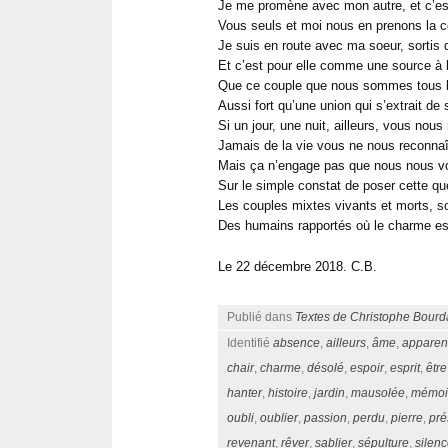
Je me promène avec mon autre, et c’e
Vous seuls et moi nous en prenons la 
Je suis en route avec ma soeur, sortis 
Et c’est pour elle comme une source à la
Que ce couple que nous sommes tous le
Aussi fort qu’une union qui s’extrait de 
Si un jour, une nuit, ailleurs, vous nous
Jamais de la vie vous ne nous reconnaî
Mais ça n’engage pas que nous nous v
Sur le simple constat de poser cette qu
Les couples mixtes vivants et morts, 
Des humains rapportés où le charme es
Le 22 décembre 2018. C.B.
Publié dans
Textes de Christophe Bourd
Identifié
absence
,
ailleurs
,
âme
,
apparen
chair
,
charme
,
désolé
,
espoir
,
esprit
,
être
hanter
,
histoire
,
jardin
,
mausolée
,
mémoi
oubli
,
oublier
,
passion
,
perdu
,
pierre
,
pr
revenant
,
rêver
,
sablier
,
sépulture
,
silen