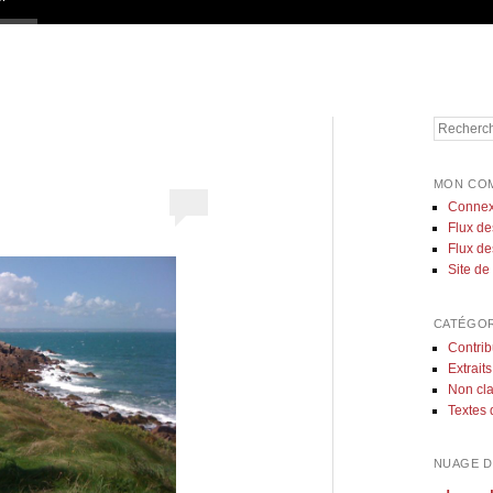
Recherch
MON CO
Connex
Flux de
Flux d
Site d
CATÉGOR
Contrib
Extraits
Non cl
Textes 
NUAGE D