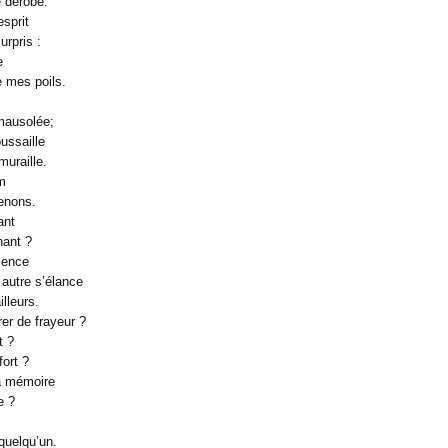
 dérobe.
esprit
urpris :
e
e mes poils.
mausolée;
ussaille
uraille.
om
renons.
ant
nant ?
ilence
autre s’élance
illeurs.
er de frayeur ?
t ?
fort ?
a mémoire
e ?
 quelqu’un.