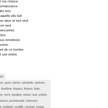
st ma chance;
connaissance.
des bois
quelle elle boit
s deux et tout neuf
son oeuf.
 rencontrez
trez;
ous remettions
estion :
sont de ce nombre
t une ombre.
ais
ce
,
aura
,
calme
,
camarde
,
caresse
,
,
fantôme
,
frayeur
,
frisson
,
fuite
,
re
,
mort
,
mystère
,
néant
,
nuit
,
ombre
,
ésence
,
promenade
,
retrouver
,
ce
,
solitaire
,
souffle
,
souhait
,
soupir
,