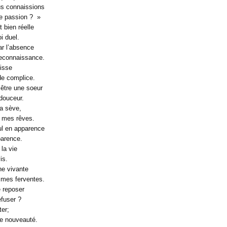
us connaissions
e passion ? »
 bien réelle
i duel.
ar l’absence
reconnaissance.
isse
de complice.
’être une soeur
douceur.
ma sève,
e mes rêves.
l en apparence
parence.
 la vie
is.
ne vivante
mmes ferventes.
 reposer
efuser ?
ter;
ne nouveauté.