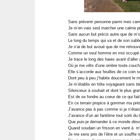
Sans prévenir personne parmi mes ca
Je m’en vais seul marcher une calme 
Sans aucun but précis autre que de m’o
Le long du temps qui va et de son sabli
Je n’ai de but avoué que de me retrouv
Comme un seul homme en moi occupé à
Je trace le long des haies avant d’aller 
Où je me vêts d’une ombre toute couch
Elle s’accorde aux feuilles de ce coin so
Dont peu à peu j’habite doucement le m
Je m’établis en hôte voyageant sans té
Silencieux à souhait et dont le plus gra
Est de se fondre au coeur de ce qui fait
En ce terrain propice à gommer ma pré
J’avance pas à pas comme si je n’étais
J’avance d’un air fantôme tout sorti du 
Que puis-je demander à ce monde déso
Quand soudain un frisson en vient à m’a
Je me sens pris de l’être et un souffle 