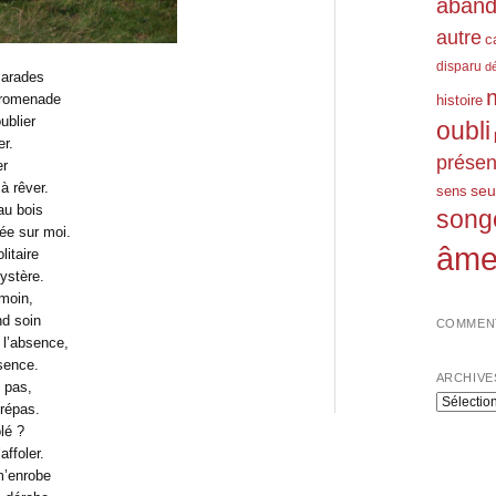
aban
autre
c
disparu
d
marades
promenade
histoire
ublier
oubli
er.
prése
er
 rêver.
seu
sens
au bois
song
ée sur moi.
âm
litaire
ystère.
moin,
nd soin
COMMENT
 l’absence,
sence.
ARCHIVE
 pas,
Archives
trépas.
lé ?
ffoler.
m’enrobe