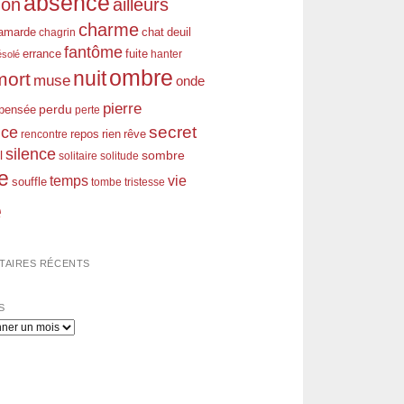
absence
don
ailleurs
charme
amarde
chagrin
chat
deuil
fantôme
errance
fuite
hanter
ésolé
ombre
nuit
mort
muse
onde
pierre
perdu
pensée
perte
nce
secret
rien
rêve
rencontre
repos
silence
l
sombre
solitaire
solitude
e
temps
vie
souffle
tombe
tristesse
e
AIRES RÉCENTS
S