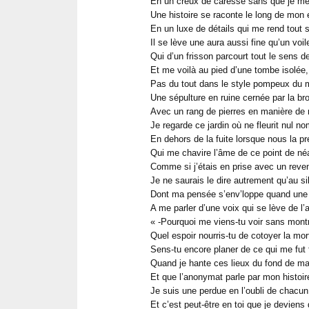
En un creux de caresse sans que je me
Une histoire se raconte le long de mon 
En un luxe de détails qui me rend tout s
Il se lève une aura aussi fine qu’un voil
Qui d’un frisson parcourt tout le sens d
Et me voilà au pied d’une tombe isolée,
Pas du tout dans le style pompeux du 
Une sépulture en ruine cernée par la bro
Avec un rang de pierres en manière de m
Je regarde ce jardin où ne fleurit nul n
En dehors de la fuite lorsque nous la p
Qui me chavire l’âme de ce point de né
Comme si j’étais en prise avec un reve
Je ne saurais le dire autrement qu’au s
Dont ma pensée s’env’loppe quand une 
A me parler d’une voix qui se lève de l’a
« -Pourquoi me viens-tu voir sans montr
Quel espoir nourris-tu de cotoyer la mor
Sens-tu encore planer de ce qui me fut 
Quand je hante ces lieux du fond de m
Et que l’anonymat parle par mon histoir
Je suis une perdue en l’oubli de chacun
Et c’est peut-être en toi que je deviens