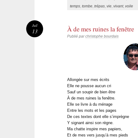
temps
,
tombe
,
trépas
,
vie
,
vivant
,
voile
Juil
À de mes ruines la fenêtre
13
Publié par
christophe bourdais
Allongée sur mes écrits
Elle ne pousse aucun cri
Sauf un soupir de bien être
À de mes ruines la fenêtre.
Elle se livre à du ménage
Entre les mots et les pages
De ces textes dont elle s’imprègne
Y signant ainsi son règne.
Ma chatte inspire mes papiers,
Et de mes vers jusqu’à mes pieds