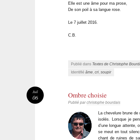
Elle est une âme pour ma prose,
De son poil à sa langue rose.
Le 7 juillet 2016.
C.B.
Publié dans
Textes de Christophe Bourd
Identifié
âme
,
cri
,
soupir
Juil
Ombre choisie
06
Publié par
christophe bourdais
La chevelure brune de
isolés. Lorsque je pen
d’une longue attente, 
se meut en tout silen
chant de ruines de sa 