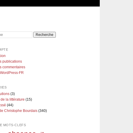
e
MPTE
ion
s publications
es commentaires
e WordPress-FR
IES
utions
(3)
 de la littérature
(15)
assé
(44)
de Christophe Bourdais
(340)
E MOTS-CLEFS