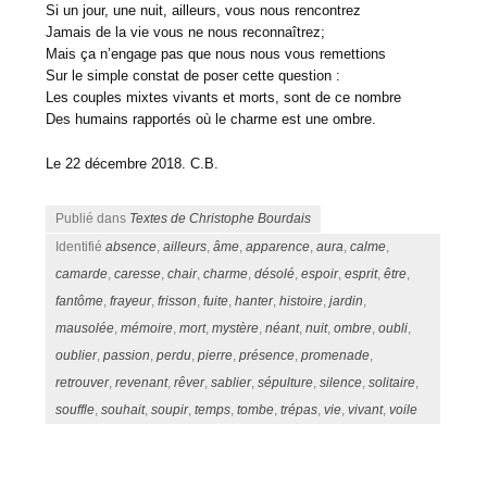
Si un jour, une nuit, ailleurs, vous nous rencontrez
Jamais de la vie vous ne nous reconnaîtrez;
Mais ça n’engage pas que nous nous vous remettions
Sur le simple constat de poser cette question :
Les couples mixtes vivants et morts, sont de ce nombre
Des humains rapportés où le charme est une ombre.
Le 22 décembre 2018. C.B.
Publié dans
Textes de Christophe Bourdais
Identifié
absence
,
ailleurs
,
âme
,
apparence
,
aura
,
calme
,
camarde
,
caresse
,
chair
,
charme
,
désolé
,
espoir
,
esprit
,
être
,
fantôme
,
frayeur
,
frisson
,
fuite
,
hanter
,
histoire
,
jardin
,
mausolée
,
mémoire
,
mort
,
mystère
,
néant
,
nuit
,
ombre
,
oubli
,
oublier
,
passion
,
perdu
,
pierre
,
présence
,
promenade
,
retrouver
,
revenant
,
rêver
,
sablier
,
sépulture
,
silence
,
solitaire
,
souffle
,
souhait
,
soupir
,
temps
,
tombe
,
trépas
,
vie
,
vivant
,
voile