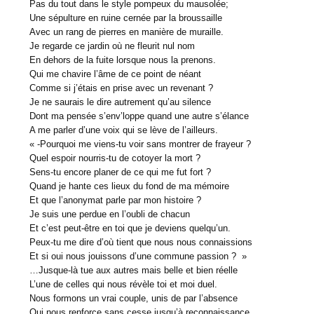
Pas du tout dans le style pompeux du mausolée;
Une sépulture en ruine cernée par la broussaille
Avec un rang de pierres en manière de muraille.
Je regarde ce jardin où ne fleurit nul nom
En dehors de la fuite lorsque nous la prenons.
Qui me chavire l’âme de ce point de néant
Comme si j’étais en prise avec un revenant ?
Je ne saurais le dire autrement qu’au silence
Dont ma pensée s’env’loppe quand une autre s’élance
A me parler d’une voix qui se lève de l’ailleurs.
« -Pourquoi me viens-tu voir sans montrer de frayeur ?
Quel espoir nourris-tu de cotoyer la mort ?
Sens-tu encore planer de ce qui me fut fort ?
Quand je hante ces lieux du fond de ma mémoire
Et que l’anonymat parle par mon histoire ?
Je suis une perdue en l’oubli de chacun
Et c’est peut-être en toi que je deviens quelqu’un.
Peux-tu me dire d’où tient que nous nous connaissions
Et si oui nous jouissons d’une commune passion ? »
…Jusque-là tue aux autres mais belle et bien réelle
L’une de celles qui nous révèle toi et moi duel.
Nous formons un vrai couple, unis de par l’absence
Qui nous renforce sans cesse jusqu’à reconnaissance.