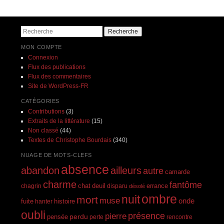
Navigation des articles
Recherche
MON COMPTE
Connexion
Flux des publications
Flux des commentaires
Site de WordPress-FR
CATÉGORIES
Contributions
(3)
Extraits de la littérature
(15)
Non classé
(44)
Textes de Christophe Bourdais
(340)
NUAGE DE MOTS-CLEFS
absence
abandon
ailleurs
autre
camarde
charme
fantôme
errance
chagrin
chat
deuil
disparu
désolé
ombre
nuit
mort
muse
onde
histoire
fuite
hanter
oubli
présence
pierre
perdu
pensée
perte
rencontre