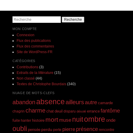
Navigation des articles
Recherche
MON COMPTE
Connexion
Flux des publications
Flux des commentaires
Site de WordPress-FR
CATÉGORIES
Contributions
(3)
Extraits de la littérature
(15)
Non classé
(44)
Textes de Christophe Bourdais
(340)
NUAGE DE MOTS-CLEFS
absence
abandon
ailleurs
autre
camarde
charme
fantôme
errance
chagrin
chat
deuil
disparu
désolé
ombre
nuit
mort
muse
onde
histoire
fuite
hanter
oubli
présence
pierre
perdu
pensée
perte
rencontre