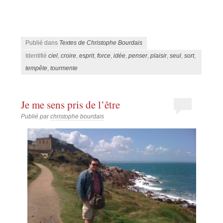
Publié dans
Textes de Christophe Bourdais
Identifié
ciel
,
croire
,
esprit
,
force
,
idée
,
penser
,
plaisir
,
seul
,
sort
,
tempête
,
tourmente
Je me sens pris de l’être
Publié par
christophe bourdais