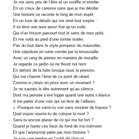
Je me sens pris de l’être et un souffle m’enrobe
En un creux de caresse sans que je me dérobe.
Une histoire se raconte le long de mon esprit
En un luxe de détails qui me rend tout surpris :
Il se lève une aura aussi fine qu’un voile
Qui d’un frisson parcourt tout le sens de mes poils.
Et me voilà au pied d’une tombe isolée,
Pas du tout dans le style pompeux du mausolée;
Une sépulture en ruine cernée par la broussaille
Avec un rang de pierres en manière de muraille.
Je regarde ce jardin où ne fleurit nul nom
En dehors de la fuite lorsque nous la prenons.
Qui me chavire l’âme de ce point de néant
Comme si j’étais en prise avec un revenant ?
Je ne saurais le dire autrement qu’au silence
Dont ma pensée s’env’loppe quand une autre s’élance
A me parler d’une voix qui se lève de l’ailleurs.
« -Pourquoi me viens-tu voir sans montrer de frayeur ?
Quel espoir nourris-tu de cotoyer la mort ?
Sens-tu encore planer de ce qui me fut fort ?
Quand je hante ces lieux du fond de ma mémoire
Et que l’anonymat parle par mon histoire ?
Je suis une perdue en l’oubli de chacun