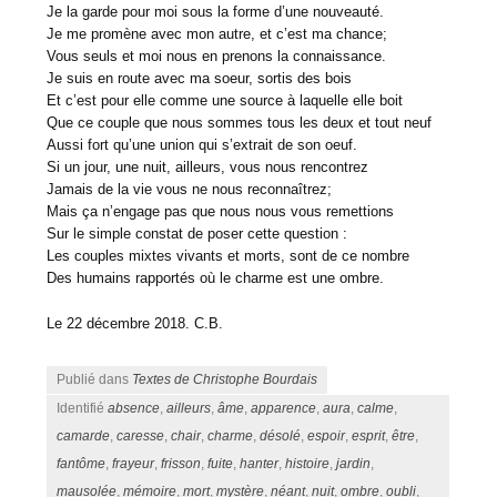
Je la garde pour moi sous la forme d’une nouveauté.
Je me promène avec mon autre, et c’est ma chance;
Vous seuls et moi nous en prenons la connaissance.
Je suis en route avec ma soeur, sortis des bois
Et c’est pour elle comme une source à laquelle elle boit
Que ce couple que nous sommes tous les deux et tout neuf
Aussi fort qu’une union qui s’extrait de son oeuf.
Si un jour, une nuit, ailleurs, vous nous rencontrez
Jamais de la vie vous ne nous reconnaîtrez;
Mais ça n’engage pas que nous nous vous remettions
Sur le simple constat de poser cette question :
Les couples mixtes vivants et morts, sont de ce nombre
Des humains rapportés où le charme est une ombre.
Le 22 décembre 2018. C.B.
Publié dans
Textes de Christophe Bourdais
Identifié
absence
,
ailleurs
,
âme
,
apparence
,
aura
,
calme
,
camarde
,
caresse
,
chair
,
charme
,
désolé
,
espoir
,
esprit
,
être
,
fantôme
,
frayeur
,
frisson
,
fuite
,
hanter
,
histoire
,
jardin
,
mausolée
,
mémoire
,
mort
,
mystère
,
néant
,
nuit
,
ombre
,
oubli
,