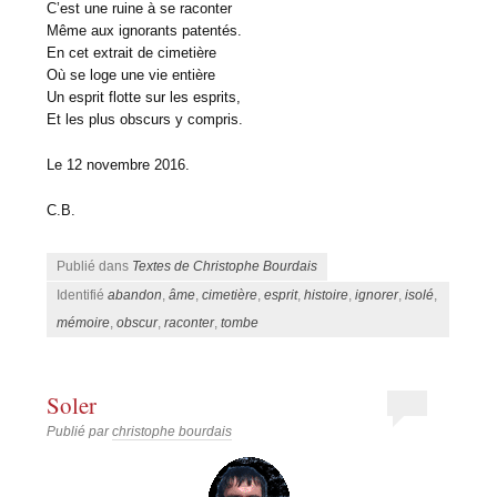
C’est une ruine à se raconter
Même aux ignorants patentés.
En cet extrait de cimetière
Où se loge une vie entière
Un esprit flotte sur les esprits,
Et les plus obscurs y compris.
Le 12 novembre 2016.
C.B.
Publié dans
Textes de Christophe Bourdais
Identifié
abandon
,
âme
,
cimetière
,
esprit
,
histoire
,
ignorer
,
isolé
,
mémoire
,
obscur
,
raconter
,
tombe
Soler
Publié par
christophe bourdais