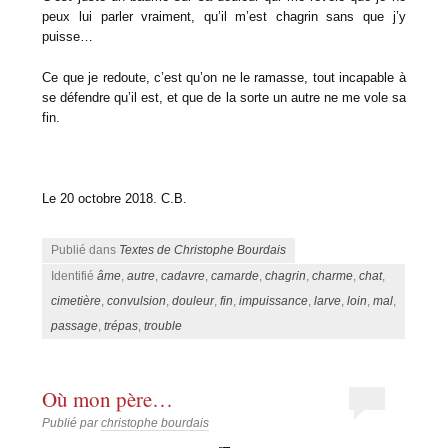
peux lui parler vraiment, qu’il m’est chagrin sans que j’y
puisse…
Ce que je redoute, c’est qu’on ne le ramasse, tout incapable à
se défendre qu’il est, et que de la sorte un autre ne me vole sa
fin.
Le 20 octobre 2018. C.B.
Publié dans
Textes de Christophe Bourdais
Identifié
âme
,
autre
,
cadavre
,
camarde
,
chagrin
,
charme
,
chat
,
cimetière
,
convulsion
,
douleur
,
fin
,
impuissance
,
larve
,
loin
,
mal
,
passage
,
trépas
,
trouble
Où mon père…
Publié par
christophe bourdais