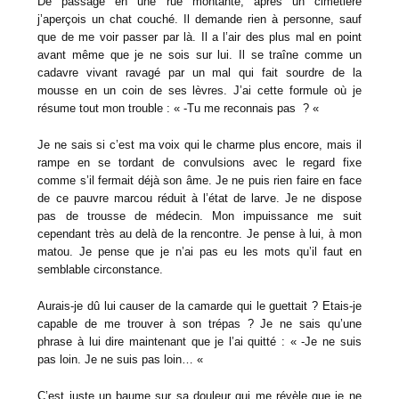
De passage en une rue montante, après un cimetière
j’aperçois un chat couché. Il demande rien à personne, sauf
que de me voir passer par là. Il a l’air des plus mal en point
avant même que je ne sois sur lui. Il se traîne comme un
cadavre vivant ravagé par un mal qui fait sourdre de la
mousse en un coin de ses lèvres. J’ai cette formule où je
résume tout mon trouble : « -Tu me reconnais pas ? «
Je ne sais si c’est ma voix qui le charme plus encore, mais il
rampe en se tordant de convulsions avec le regard fixe
comme s’il fermait déjà son âme. Je ne puis rien faire en face
de ce pauvre marcou réduit à l’état de larve. Je ne dispose
pas de trousse de médecin. Mon impuissance me suit
cependant très au delà de la rencontre. Je pense à lui, à mon
matou. Je pense que je n’ai pas eu les mots qu’il faut en
semblable circonstance.
Aurais-je dû lui causer de la camarde qui le guettait ? Etais-je
capable de me trouver à son trépas ? Je ne sais qu’une
phrase à lui dire maintenant que je l’ai quitté : « -Je ne suis
pas loin. Je ne suis pas loin… «
C’est juste un baume sur sa douleur qui me révèle que je ne