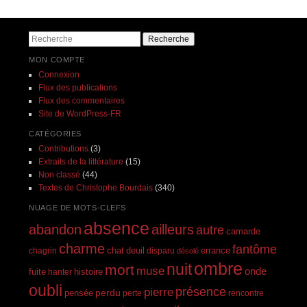
Navigation des articles
Recherche
MON COMPTE
Connexion
Flux des publications
Flux des commentaires
Site de WordPress-FR
CATÉGORIES
Contributions
(3)
Extraits de la littérature
(15)
Non classé
(44)
Textes de Christophe Bourdais
(340)
NUAGE DE MOTS-CLEFS
absence
abandon
ailleurs
autre
camarde
charme
fantôme
errance
chagrin
chat
deuil
disparu
désolé
ombre
nuit
mort
muse
onde
histoire
fuite
hanter
oubli
présence
pierre
perdu
pensée
perte
rencontre