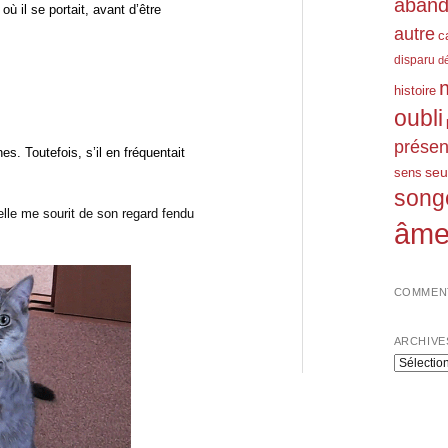
aban
 où il se portait, avant d’être
autre
c
disparu
d
histoire
oubli
prése
s. Toutefois, s’il en fréquentait
seu
sens
song
elle me sourit de son regard fendu
âm
COMMENT
ARCHIVE
Archives