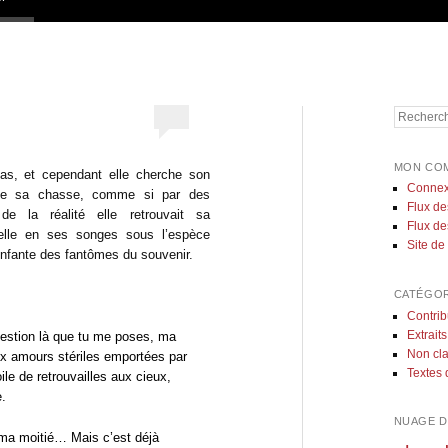
Recherch
MON CO
as, et cependant elle cherche son
Connex
de sa chasse, comme si par des
Flux de
e la réalité elle retrouvait sa
Flux d
elle en ses songes sous l’espèce
Site d
 enfante des fantômes du souvenir.
CATÉGOR
Contrib
Extraits
uestion là que tu me poses, ma
Non cl
x amours stériles emportées par
Textes 
oile de retrouvailles aux cieux,
e.
NUAGE D
e ma moitié… Mais c’est déjà