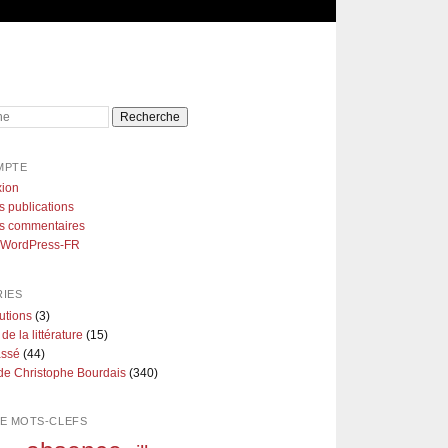
e
MPTE
ion
s publications
es commentaires
e WordPress-FR
IES
utions
(3)
 de la littérature
(15)
assé
(44)
de Christophe Bourdais
(340)
E MOTS-CLEFS