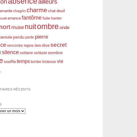
absence
don
ailleurs
charme
amarde
chagrin
chat
deuil
fantôme
errance
fuite
hanter
ésolé
ombre
nuit
mort
muse
onde
pierre
perdu
pensée
perte
nce
secret
rien
rêve
rencontre
repos
silence
l
sombre
solitaire
solitude
e
temps
vie
souffle
tombe
tristesse
e
AIRES RÉCENTS
S