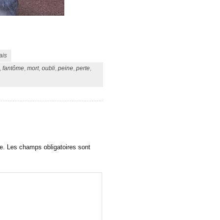
ais
,
fantôme
,
mort
,
oubli
,
peine
,
perte
,
e.
Les champs obligatoires sont