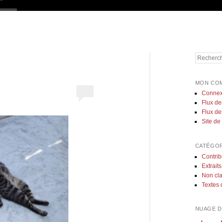
Recherch
MON CO
Connex
Flux de
Flux d
Site d
CATÉGOR
Contrib
Extraits
Non cl
Textes 
NUAGE D