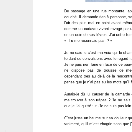
De passage en une rue montante, aprè
couché. Il demande rien à personne, sau
l’air des plus mal en point avant même 
comme un cadavre vivant ravagé par un
en un coin de ses lèvres. J’ai cette fo
« -Tu me reconnais pas ? «
Je ne sais si c’est ma voix qui le cha
tordant de convulsions avec le regard f
Je ne puis rien faire en face de ce pauv
ne dispose pas de trousse de mé
cependant très au delà de la rencontr
pense que je n’ai pas eu les mots qu’il
Aurais-je dû lui causer de la camarde q
me trouver à son trépas ? Je ne sais 
que je l’ai quitté : « -Je ne suis pas lo
C’est juste un baume sur sa douleur qui
vraiment, qu’il m’est chagrin sans que 