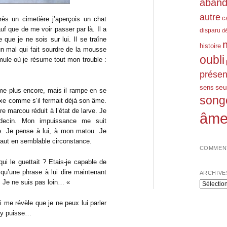
aban
autre
c
s un cimetière j’aperçois un chat
f que de me voir passer par là. Il a
disparu
d
que je ne sois sur lui. Il se traîne
histoire
 mal qui fait sourdre de la mousse
oubli
rmule où je résume tout mon trouble :
prése
seu
sens
rme plus encore, mais il rampe en se
song
ixe comme s’il fermait déjà son âme.
re marcou réduit à l’état de larve. Je
âm
decin. Mon impuissance me suit
e. Je pense à lui, à mon matou. Je
 faut en semblable circonstance.
COMMENT
ui le guettait ? Etais-je capable de
qu’une phrase à lui dire maintenant
ARCHIVE
in. Je ne suis pas loin… «
Archives
 me révèle que je ne peux lui parler
j’y puisse…