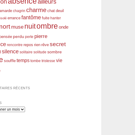
absence
don
ailleurs
charme
amarde
chagrin
chat
deuil
fantôme
errance
fuite
hanter
ésolé
ombre
nuit
mort
muse
onde
pierre
perdu
pensée
perte
nce
secret
rien
rêve
rencontre
repos
silence
l
sombre
solitaire
solitude
e
temps
vie
souffle
tombe
tristesse
e
AIRES RÉCENTS
S