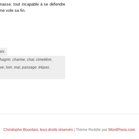
amasse, tout incapable à se défendre
 me vole sa fin.
ais
hagrin
,
charme
,
chat
,
cimetière
,
rve
,
loin
,
mal
,
passage
,
trépas
,
Christophe Bourdais, tous droits réservés
|
Thème Reddle par
WordPress.com
.