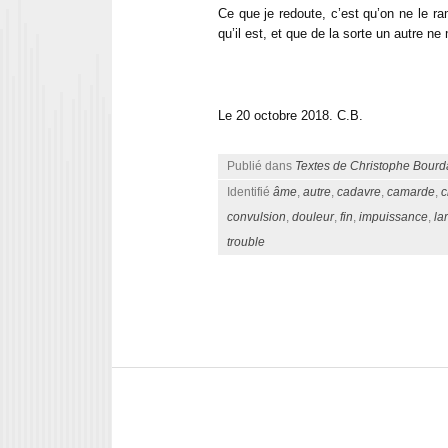
Ce que je redoute, c’est qu’on ne le r
qu’il est, et que de la sorte un autre ne
Le 20 octobre 2018. C.B.
Publié dans
Textes de Christophe Bourd
Identifié
âme
,
autre
,
cadavre
,
camarde
,
c
convulsion
,
douleur
,
fin
,
impuissance
,
la
trouble
Navigation des articles