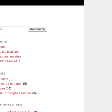
e
MPTE
ion
s publications
es commentaires
e WordPress-FR
IES
utions
(3)
 de la littérature
(15)
assé
(44)
de Christophe Bourdais
(340)
E MOTS-CLEFS