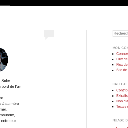
Recherch
MON CO
Connex
Flux de
Flux d
Site d
 Soler
CATÉGOR
bord de l’air
Contrib
Extraits
rno
Non cl
e à sa mère
Textes 
 mer.
amoureux,
NUAGE D
e entre eux.