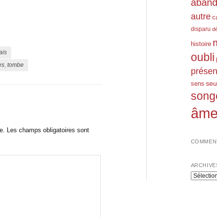
aban
autre
c
disparu
d
histoire
ais
oubli
es
,
tombe
prése
seu
sens
song
âm
e.
Les champs obligatoires sont
COMMENT
ARCHIVE
Archives