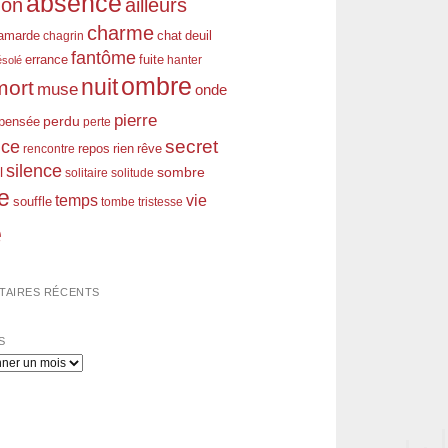
absence
don
ailleurs
charme
amarde
chagrin
chat
deuil
fantôme
errance
fuite
hanter
ésolé
ombre
nuit
mort
muse
onde
pierre
perdu
pensée
perte
nce
secret
rien
rêve
rencontre
repos
silence
l
sombre
solitaire
solitude
e
temps
vie
souffle
tombe
tristesse
e
AIRES RÉCENTS
S