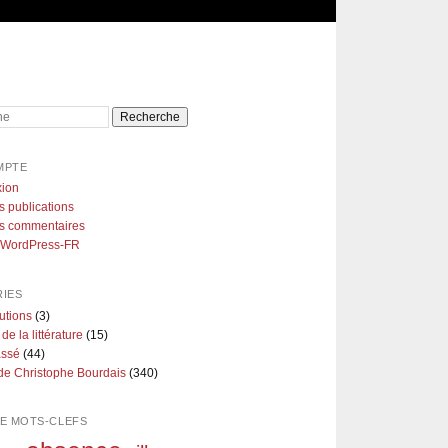
e
MPTE
ion
s publications
es commentaires
e WordPress-FR
IES
utions
(3)
 de la littérature
(15)
assé
(44)
de Christophe Bourdais
(340)
E MOTS-CLEFS