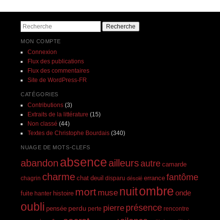
Recherche
MON COMPTE
Connexion
Flux des publications
Flux des commentaires
Site de WordPress-FR
CATÉGORIES
Contributions
(3)
Extraits de la littérature
(15)
Non classé
(44)
Textes de Christophe Bourdais
(340)
NUAGE DE MOTS-CLEFS
absence
abandon
ailleurs
autre
camarde
charme
fantôme
errance
chagrin
chat
deuil
disparu
désolé
ombre
nuit
mort
muse
onde
histoire
fuite
hanter
oubli
présence
pierre
perdu
pensée
perte
rencontre