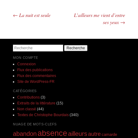
←
La nuit est seule
L’ailleurs me vient d’entre
Navigation des articles
ses yeux
→
Recherche
MON COMPTE
Connexion
Flux des publications
Flux des commentaires
Site de WordPress-FR
CATÉGORIES
Contributions
(3)
Extraits de la littérature
(15)
Non classé
(44)
Textes de Christophe Bourdais
(340)
NUAGE DE MOTS-CLEFS
absence
abandon
ailleurs
autre
camarde