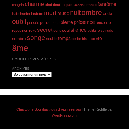
charme
fantôme
errance
chagrin
chat
deuil
disparu
désolé
ombre
nuit
mort
muse
onde
histoire
fuite
hanter
oubli
présence
pierre
perdu
pensée
perte
rencontre
secret
silence
seul
rien
rêve
repos
sens
solitaire
solitude
songe
temps
vie
sombre
souffle
tombe
tristesse
âme
COMMENTAIRES RÉCENTS
ARCHIVES
Archives
Christophe Bourdais, tous droits réservés
|
Thème Reddle par
WordPress.com
.