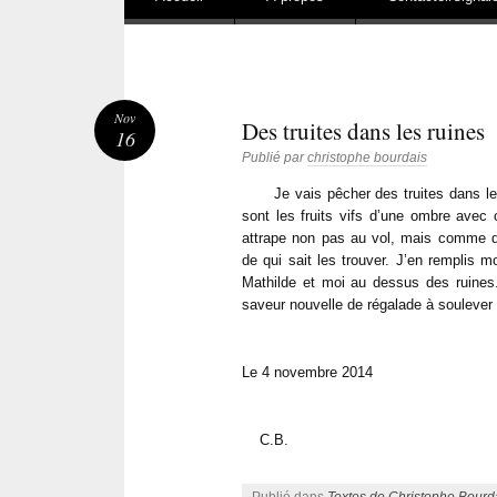
Nov
Des truites dans les ruines
16
Publié par
christophe bourdais
Je vais pêcher des truites dans les r
sont les fruits vifs d’une ombre avec c
attrape non pas au vol, mais comme de
de qui sait les trouver. J’en remplis mo
Mathilde et moi au dessus des ruines. 
saveur nouvelle de régalade à soulever
Le 4 novembre 2014
C.B.
Publié dans
Textes de Christophe Bourd