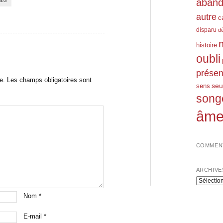
aban
autre
c
disparu
d
histoire
oubli
prése
e.
Les champs obligatoires sont
seu
sens
song
âm
COMMENT
ARCHIVE
Archives
Nom
*
E-mail
*