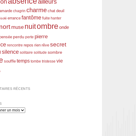
absence
don
ailleurs
charme
amarde
chagrin
chat
deuil
fantôme
errance
fuite
hanter
ésolé
ombre
nuit
mort
muse
onde
pierre
perdu
pensée
perte
nce
secret
rien
rêve
rencontre
repos
silence
l
sombre
solitaire
solitude
e
temps
vie
souffle
tombe
tristesse
e
AIRES RÉCENTS
S