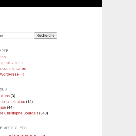
e
MPTE
ion
s publications
es commentaires
e WordPress-FR
IES
utions
(3)
 de la littérature
(15)
assé
(44)
de Christophe Bourdais
(340)
E MOTS-CLEFS