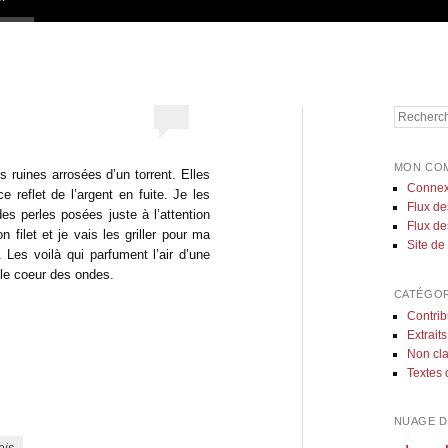
Recherch
MON CO
uines arrosées d’un torrent. Elles
Connex
e reflet de l’argent en fuite. Je les
Flux de
s perles posées juste à l’attention
Flux d
n filet et je vais les griller pour ma
Site d
Les voilà qui parfument l’air d’une
 le coeur des ondes.
CATÉGOR
Contrib
Extraits
Non cl
Textes 
NUAGE D
ais