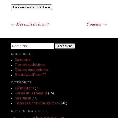
←
Mes amis de la nuit
S’oublier
→
Navigation des articles
Recherche
MON COMPTE
Connexion
Flux des publications
Flux des commentaires
Site de WordPress-FR
CATÉGORIES
Contributions
(3)
Extraits de la littérature
(15)
Non classé
(44)
Textes de Christophe Bourdais
(340)
NUAGE DE MOTS-CLEFS