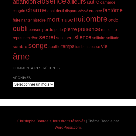
absence
abandon
ailleurs
autre
camarde
charme
fantôme
errance
chagrin
chat
deuil
disparu
désolé
ombre
nuit
mort
muse
onde
histoire
fuite
hanter
oubli
présence
pierre
perdu
pensée
perte
rencontre
secret
silence
seul
rien
rêve
repos
sens
solitaire
solitude
songe
temps
vie
sombre
souffle
tombe
tristesse
âme
COMMENTAIRES RÉCENTS
ARCHIVES
Archives
Christophe Bourdais, tous droits réservés
|
Thème Reddle par
WordPress.com
.