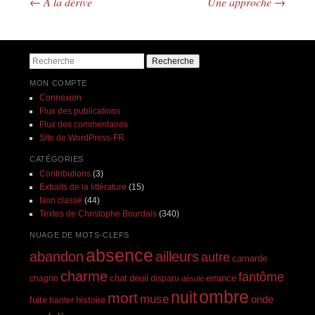
←
A la dérive
Une approche
→
Navigation des articles
Recherche
MON COMPTE
Connexion
Flux des publications
Flux des commentaires
Site de WordPress-FR
CATÉGORIES
Contributions
(3)
Extraits de la littérature
(15)
Non classé
(44)
Textes de Christophe Bourdais
(340)
NUAGE DE MOTS-CLEFS
absence
abandon
ailleurs
autre
camarde
charme
fantôme
errance
chagrin
chat
deuil
disparu
désolé
ombre
nuit
mort
muse
onde
histoire
fuite
hanter