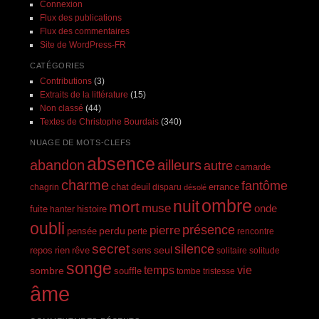
Connexion
Flux des publications
Flux des commentaires
Site de WordPress-FR
CATÉGORIES
Contributions
(3)
Extraits de la littérature
(15)
Non classé
(44)
Textes de Christophe Bourdais
(340)
NUAGE DE MOTS-CLEFS
absence
abandon
ailleurs
autre
camarde
charme
fantôme
errance
chagrin
chat
deuil
disparu
désolé
ombre
nuit
mort
muse
onde
histoire
fuite
hanter
oubli
présence
pierre
perdu
pensée
perte
rencontre
secret
silence
seul
rien
rêve
repos
sens
solitaire
solitude
songe
temps
vie
sombre
souffle
tombe
tristesse
âme