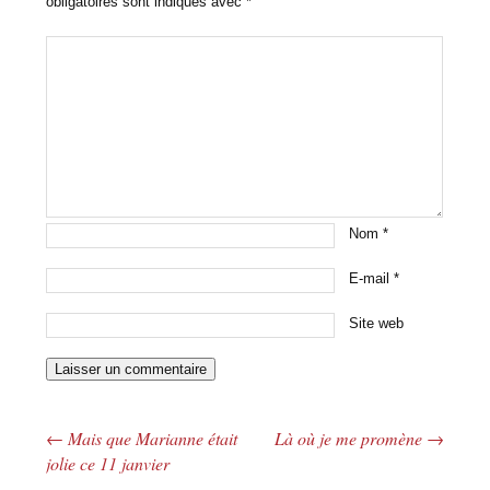
obligatoires sont indiqués avec
*
Nom
*
E-mail
*
Site web
←
Mais que Marianne était
Là où je me promène
→
Navigation des articles
jolie ce 11 janvier