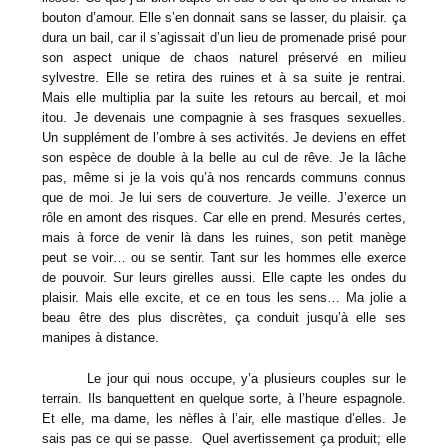
bouton d’amour. Elle s’en donnait sans se lasser, du plaisir. ça
dura un bail, car il s’agissait d’un lieu de promenade prisé pour
son aspect unique de chaos naturel préservé en milieu
sylvestre. Elle se retira des ruines et à sa suite je rentrai.
Mais elle multiplia par la suite les retours au bercail, et moi
itou. Je devenais une compagnie à ses frasques sexuelles.
Un supplément de l’ombre à ses activités. Je deviens en effet
son espèce de double à la belle au cul de rêve. Je la lâche
pas, même si je la vois qu’à nos rencards communs connus
que de moi. Je lui sers de couverture. Je veille. J’exerce un
rôle en amont des risques. Car elle en prend. Mesurés certes,
mais à force de venir là dans les ruines, son petit manège
peut se voir… ou se sentir. Tant sur les hommes elle exerce
de pouvoir. Sur leurs girelles aussi. Elle capte les ondes du
plaisir. Mais elle excite, et ce en tous les sens… Ma jolie a
beau être des plus discrètes, ça conduit jusqu’à elle ses
manipes à distance.
Le jour qui nous occupe, y’a plusieurs couples sur le
terrain. Ils banquettent en quelque sorte, à l’heure espagnole.
Et elle, ma dame, les nèfles à l’air, elle mastique d’elles. Je
sais pas ce qui se passe. Quel avertissement ça produit; elle