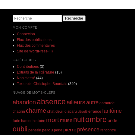
Recherche
MON COMPTE
Connexion
Flux des publications
Flux des commentaires
Site de WordPress-FR
CATÉGORIES
Contributions
(3)
Extraits de la littérature
(15)
Non classé
(44)
Textes de Christophe Bourdais
(340)
NUAGE DE MOTS-CLEFS
absence
abandon
ailleurs
autre
camarde
charme
fantôme
errance
chagrin
chat
deuil
disparu
désolé
ombre
nuit
mort
muse
onde
histoire
fuite
hanter
oubli
présence
pierre
perdu
pensée
perte
rencontre