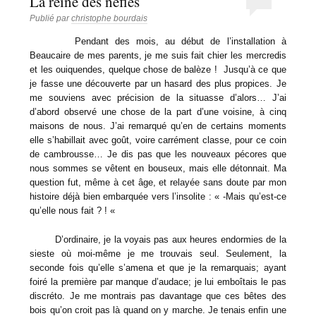
La reine des nèfles
Publié par
christophe bourdais
Pendant des mois, au début de l’installation à
Beaucaire de mes parents, je me suis fait chier les mercredis
et les ouiquendes, quelque chose de balèze ! Jusqu’à ce que
je fasse une découverte par un hasard des plus propices. Je
me souviens avec précision de la situasse d’alors… J’ai
d’abord observé une chose de la part d’une voisine, à cinq
maisons de nous. J’ai remarqué qu’en de certains moments
elle s’habillait avec goût, voire carrément classe, pour ce coin
de cambrousse… Je dis pas que les nouveaux pécores que
nous sommes se vêtent en bouseux, mais elle détonnait. Ma
question fut, même à cet âge, et relayée sans doute par mon
histoire déjà bien embarquée vers l’insolite : « -Mais qu’est-ce
qu’elle nous fait ? ! «
D’ordinaire, je la voyais pas aux heures endormies de la
sieste où moi-même je me trouvais seul. Seulement, la
seconde fois qu’elle s’amena et que je la remarquais; ayant
foiré la première par manque d’audace; je lui emboîtais le pas
discréto. Je me montrais pas davantage que ces bêtes des
bois qu’on croit pas là quand on y marche. Je tenais enfin une