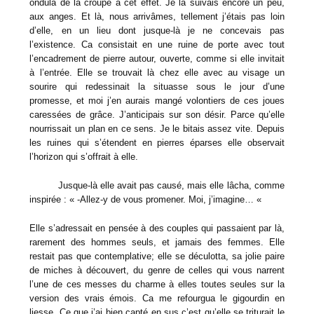
ondula de la croupe à cet effet. Je la suivais encore un peu,
aux anges. Et là, nous arrivâmes, tellement j’étais pas loin
d’elle, en un lieu dont jusque-là je ne concevais pas
l’existence. Ca consistait en une ruine de porte avec tout
l’encadrement de pierre autour, ouverte, comme si elle invitait
à l’entrée. Elle se trouvait là chez elle avec au visage un
sourire qui redessinait la situasse sous le jour d’une
promesse, et moi j’en aurais mangé volontiers de ces joues
caressées de grâce. J’anticipais sur son désir. Parce qu’elle
nourrissait un plan en ce sens. Je le bitais assez vite. Depuis
les ruines qui s’étendent en pierres éparses elle observait
l’horizon qui s’offrait à elle.
Jusque-là elle avait pas causé, mais elle lâcha, comme
inspirée : « -Allez-y de vous promener. Moi, j’imagine… «
Elle s’adressait en pensée à des couples qui passaient par là,
rarement des hommes seuls, et jamais des femmes. Elle
restait pas que contemplative; elle se déculotta, sa jolie paire
de miches à découvert, du genre de celles qui vous narrent
l’une de ces messes du charme à elles toutes seules sur la
version des vrais émois. Ca me refourgua le gigourdin en
liesse. Ce que j’ai bien capté en sus c’est qu’elle se triturait le