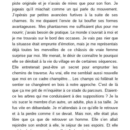
piste originale et je n’avais de mires que pour son fion. Je
jugeais qu’il miachait comme un qui parle du mouvement.
J’opérais par petites avancées furtives à la suite de ses
charmes. Ils me dopaient l’envie de lui bouffer ses formes
avantageuses. Mes phantasmes me suffisaient plus pour me
nourrir; j’avais besoin de pratique. Le monde s’ouvrait à moi et
je me trouvais sur le bord des occases. Je vais pas nier que
la situasse était emprunte d’émotion, mais je me représentais
déjà toutes les merveilles de ce châssis de vraie femme
surprise par moi. Me menait, le désir de connaître le pourquoi
elle se dérobait à la vie du village en de certaines séquences.
Elle entretenait peut-être un secret pour emprunter les
chemins de traverse. Au vrai, elle me semblait aussi nouvelle
que moi en ce cadre champêtre… Les champs où folâtrait le
sentier se changèrent en bois à notre approche. C’est de là
que ça me prit de m’inquiéter à ce stade du parcours. Etaient-
ce les arbres qui me conduisaient à des suppositions ? Je la
vis sucer le membre d’un autre, un adulte, plus à sa taille. Je
fus vite en débandade. Je m’attendais à ce qu’elle le retrouve
et à la perdre comme il se devait. Mais non, elle était plus
libre que ça que de retrouver un homme. Elle s’en allait
rejoindre son endroit à elle, le séjour de ses espoirs. Et elle