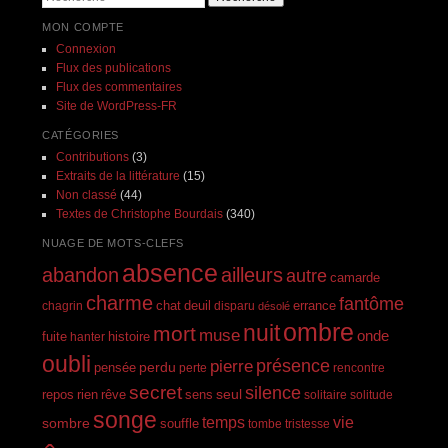
MON COMPTE
Connexion
Flux des publications
Flux des commentaires
Site de WordPress-FR
CATÉGORIES
Contributions
(3)
Extraits de la littérature
(15)
Non classé
(44)
Textes de Christophe Bourdais
(340)
NUAGE DE MOTS-CLEFS
absence
abandon
ailleurs
autre
camarde
charme
fantôme
errance
chagrin
chat
deuil
disparu
désolé
ombre
nuit
mort
muse
onde
histoire
fuite
hanter
oubli
présence
pierre
perdu
pensée
perte
rencontre
secret
silence
seul
rien
rêve
repos
sens
solitaire
solitude
songe
temps
vie
sombre
souffle
tombe
tristesse