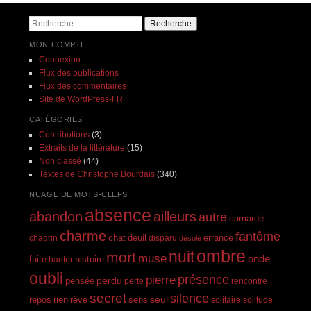
Recherche
MON COMPTE
Connexion
Flux des publications
Flux des commentaires
Site de WordPress-FR
CATÉGORIES
Contributions
(3)
Extraits de la littérature
(15)
Non classé
(44)
Textes de Christophe Bourdais
(340)
NUAGE DE MOTS-CLEFS
absence
abandon
ailleurs
autre
camarde
charme
fantôme
errance
chagrin
chat
deuil
disparu
désolé
ombre
nuit
mort
muse
onde
histoire
fuite
hanter
oubli
présence
pierre
perdu
pensée
perte
rencontre
secret
silence
seul
rien
rêve
repos
sens
solitaire
solitude