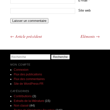
E-mail
*
Site web
←
Article précédent
Eléments
→
Navigation des articles
Recherche
MON COMPTE
Connexion
Flux des publications
Flux des commentaires
Site de WordPress-FR
CATÉGORIES
Contributions
(3)
Extraits de la littérature
(15)
Non classé
(44)