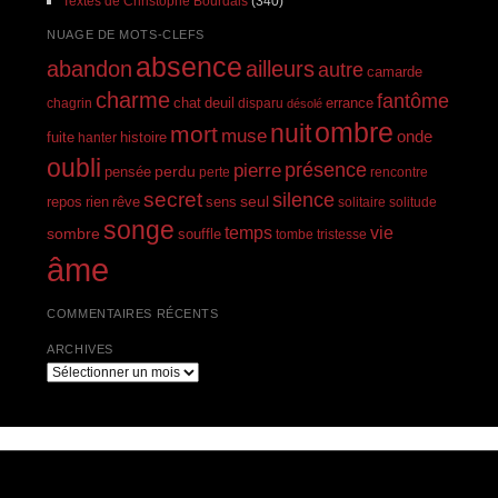
Textes de Christophe Bourdais
(340)
NUAGE DE MOTS-CLEFS
absence
abandon
ailleurs
autre
camarde
charme
fantôme
errance
chagrin
chat
deuil
disparu
désolé
ombre
nuit
mort
muse
onde
histoire
fuite
hanter
oubli
présence
pierre
perdu
pensée
perte
rencontre
secret
silence
seul
rien
rêve
repos
sens
solitaire
solitude
songe
temps
vie
sombre
souffle
tombe
tristesse
âme
COMMENTAIRES RÉCENTS
ARCHIVES
Archives