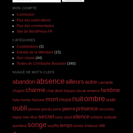
MON COMPTE
Connexion
Flux des publications
Flux des commentaires
Site de WordPress-FR
CATÉGORIES
Contributions
(3)
Extraits de la littérature
(15)
Non classé
(44)
Textes de Christophe Bourdais
(340)
NUAGE DE MOTS-CLEFS
absence
abandon
ailleurs
autre
camarde
charme
fantôme
errance
chagrin
chat
deuil
disparu
désolé
ombre
nuit
mort
muse
onde
histoire
fuite
hanter
oubli
présence
pierre
perdu
pensée
perte
rencontre
secret
silence
seul
rien
rêve
repos
sens
solitaire
solitude
songe
temps
vie
sombre
souffle
tombe
tristesse