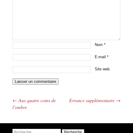
Nom
*
E-mail
*
Site web
←
Aux quatre coins de
Errance supplémentaire
→
Navigation des articles
l’ombre
Recherche