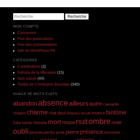
Recherche
MON COMPTE
Connexion
Flux des publications
Flux des commentaires
Site de WordPress-FR
CATÉGORIES
Contributions
(3)
Extraits de la littérature
(15)
Non classé
(44)
Textes de Christophe Bourdais
(340)
NUAGE DE MOTS-CLEFS
absence
abandon
ailleurs
autre
camarde
charme
fantôme
errance
chagrin
chat
deuil
disparu
désolé
ombre
nuit
mort
muse
onde
histoire
fuite
hanter
oubli
présence
pierre
perdu
pensée
perte
rencontre