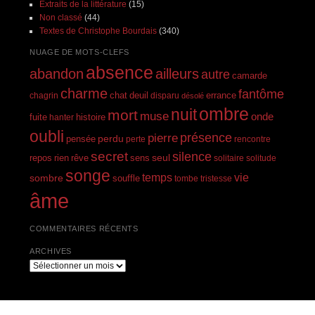
Extraits de la littérature
(15)
Non classé
(44)
Textes de Christophe Bourdais
(340)
NUAGE DE MOTS-CLEFS
absence
abandon
ailleurs
autre
camarde
charme
fantôme
errance
chagrin
chat
deuil
disparu
désolé
ombre
nuit
mort
muse
onde
histoire
fuite
hanter
oubli
présence
pierre
perdu
pensée
perte
rencontre
secret
silence
seul
rien
rêve
repos
sens
solitaire
solitude
songe
temps
vie
sombre
souffle
tombe
tristesse
âme
COMMENTAIRES RÉCENTS
ARCHIVES
Archives