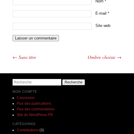
Nom
*
E-mail
*
Site web
←
Sans titre
Ombre choisie
→
Navigation des articles
Recherche
MON COMPTE
Connexion
Flux des publications
Flux des commentaires
Site de WordPress-FR
CATÉGORIES
Contributions
(3)