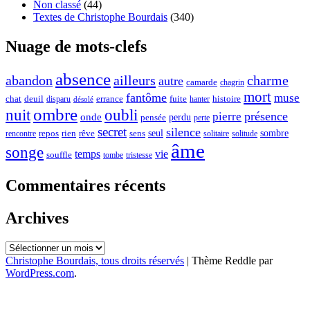
Non classé
(44)
Textes de Christophe Bourdais
(340)
Nuage de mots-clefs
absence
ailleurs
abandon
charme
autre
camarde
chagrin
mort
fantôme
muse
errance
histoire
chat
deuil
fuite
disparu
hanter
désolé
ombre
oubli
nuit
présence
pierre
onde
perdu
pensée
perte
secret
silence
seul
sombre
rien
rêve
repos
sens
rencontre
solitaire
solitude
âme
songe
temps
vie
souffle
tombe
tristesse
Commentaires récents
Archives
Archives
Christophe Bourdais, tous droits réservés
|
Thème Reddle par
WordPress.com
.