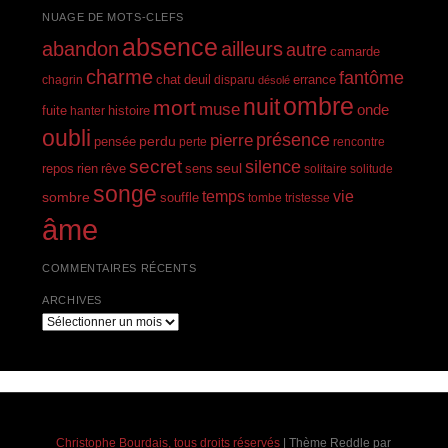
NUAGE DE MOTS-CLEFS
absence
abandon
ailleurs
autre
camarde
charme
fantôme
errance
chagrin
chat
deuil
disparu
désolé
ombre
nuit
mort
muse
onde
histoire
fuite
hanter
oubli
présence
pierre
perdu
pensée
perte
rencontre
secret
silence
seul
rien
rêve
repos
sens
solitaire
solitude
songe
temps
vie
sombre
souffle
tombe
tristesse
âme
COMMENTAIRES RÉCENTS
ARCHIVES
Archives
Christophe Bourdais, tous droits réservés
|
Thème Reddle par