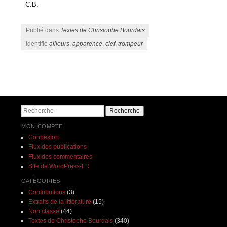
C.B.
Publié dans
Textes de Christophe Bourdais
Identifié
ailleurs
,
apparence
,
clef
,
trompeur
Navigation des articles
Recherche
MON COMPTE
Connexion
Flux des publications
Flux des commentaires
Site de WordPress-FR
CATÉGORIES
Contributions
(3)
Extraits de la littérature
(15)
Non classé
(44)
Textes de Christophe Bourdais
(340)