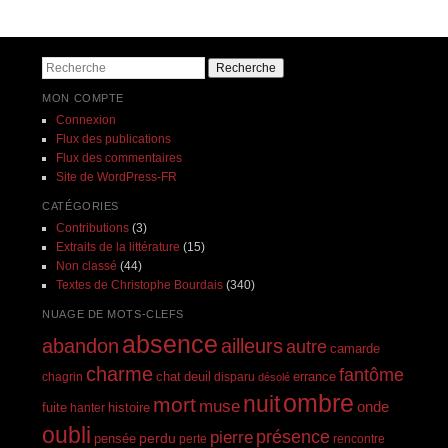
Navigation des articles
Recherche
MON COMPTE
Connexion
Flux des publications
Flux des commentaires
Site de WordPress-FR
CATÉGORIES
Contributions
(3)
Extraits de la littérature
(15)
Non classé
(44)
Textes de Christophe Bourdais
(340)
NUAGE DE MOTS-CLEFS
absence
abandon
ailleurs
autre
camarde
charme
fantôme
errance
chagrin
chat
deuil
disparu
désolé
ombre
nuit
mort
muse
onde
histoire
fuite
hanter
oubli
présence
pierre
perdu
pensée
perte
rencontre