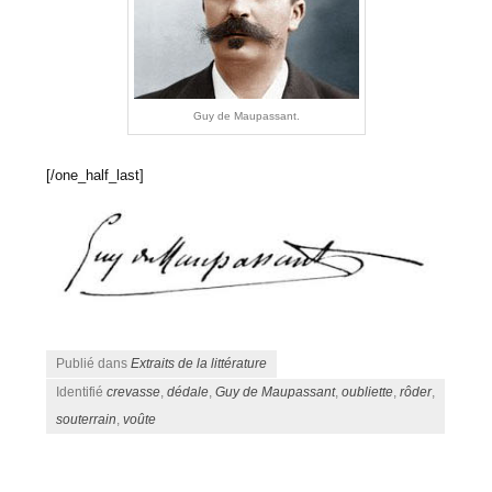
Guy de Maupassant.
[/one_half_last]
Publié dans
Extraits de la littérature
Identifié
crevasse
,
dédale
,
Guy de Maupassant
,
oubliette
,
rôder
,
souterrain
,
voûte