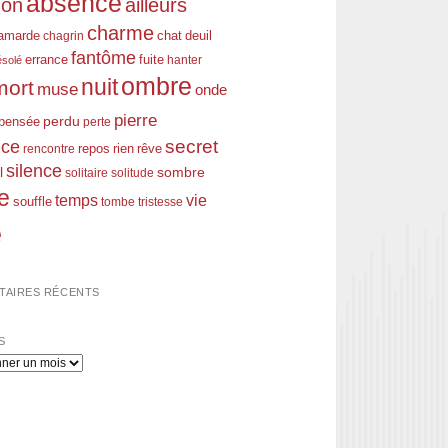
absence
don
ailleurs
charme
amarde
chagrin
chat
deuil
fantôme
errance
fuite
hanter
ésolé
ombre
nuit
mort
muse
onde
pierre
perdu
pensée
perte
nce
secret
rien
rêve
rencontre
repos
silence
l
sombre
solitaire
solitude
e
temps
vie
souffle
tombe
tristesse
e
AIRES RÉCENTS
S