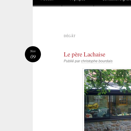
DÉGÂT
Nov
Le père Lachaise
09
Publié par
christophe bourdais