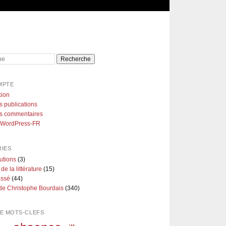
e
MPTE
ion
s publications
es commentaires
e WordPress-FR
IES
utions
(3)
 de la littérature
(15)
assé
(44)
de Christophe Bourdais
(340)
E MOTS-CLEFS