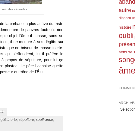
aban
autre
 au sein des vérandas
c
disparu
d
e la barbarie la plus active du triste
histoire
l démembre de pauvres fauteuils rien
oubli
mple objet l’âme il casse, sans se
uines, il se mesure à ses dégâts sur
prése
tiste que ce briseur de masse inerte.
seu
sens
ui s’effondrent, lui il préfère le
song
à propos de sépulture, pour lui ça
 en plastoc. Le père Lachaise guette
âm
posteur au trône de l’Élu.
COMMENT
ARCHIVE
Archives
ais
égât
,
inerte
,
sépulture
,
souffrance
,