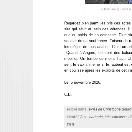
Le triste sire qui sévit
Regardez bien parmi les bris ces actes d
sire qui sévit au sein des vérandas. I
que du poids de sa carcasse. D’un si
soucier de sa souffrance. Faiseur de r
les sièges de tous acabits. C’est un ar
Quand à Angers, ce sont des balcons q
mobilier. On tombe de moins haut. Et 
sent le sapin, même si le fauteuil est
en coulisse après les exploits de cet im
Le 5 novembre 2016.
C.B.
Publié dans
Textes de Christophe Bourd
Identifié
âme
,
barbarie
,
bris
,
carcasse
,
d
triste