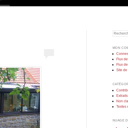
Recherch
MON CO
Connex
Flux de
Flux d
Site d
CATÉGOR
Contrib
Extraits
Non cl
Textes 
NUAGE D