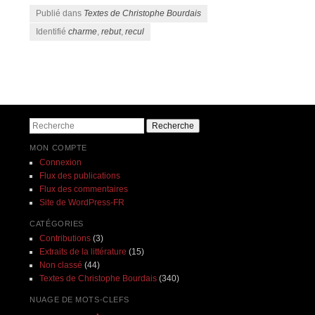
Publié dans
Textes de Christophe Bourdais
Identifié
charme
,
rebut
,
recul
Navigation des articles
Recherche
MON COMPTE
Connexion
Flux des publications
Flux des commentaires
Site de WordPress-FR
CATÉGORIES
Contributions
(3)
Extraits de la littérature
(15)
Non classé
(44)
Textes de Christophe Bourdais
(340)
NUAGE DE MOTS-CLEFS