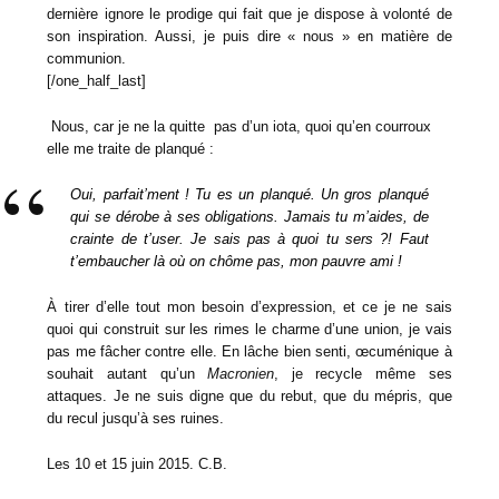
dernière ignore le prodige qui fait que je dispose à volonté de
son inspi
ration. Aussi, je puis dire « nous » en matière de
communion.
[/one_half_last]
Nous, car je ne la quitte pas d’un iota, quoi qu’en courroux
elle me traite de planqué :
Oui, parf
a
it’ment ! Tu es un planqué. Un gros planq
ué
qui se dérobe à ses obligations. Jamais tu m’aides, de
crainte de t’user. Je sais pas à quoi tu sers ?! Faut
t’embaucher là où on chôme pas, mon pauvre ami !
À tirer d’elle tout mon besoin d’expression, et ce je ne sais
qu
oi qui construit sur les rimes le charme d’une union, je va
i
s
pas me fâcher contre elle. En lâche bien senti, œcuménique à
so
uhait autant qu’un
Macronien
, je recycle mêm
e ses
attaques. Je ne s
uis digne que du rebut, que du mépris, que
du recul jusqu’à ses ruines.
Les 10 et 15 juin 2015. C.B.