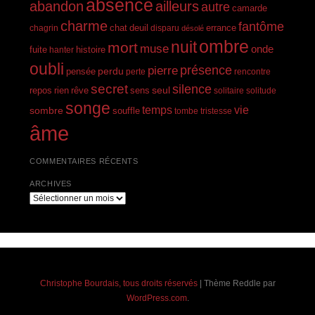
absence
abandon
ailleurs
autre
camarde
charme
fantôme
errance
chagrin
chat
deuil
disparu
désolé
ombre
nuit
mort
muse
onde
histoire
fuite
hanter
oubli
présence
pierre
perdu
pensée
perte
rencontre
secret
silence
seul
rien
rêve
repos
sens
solitaire
solitude
songe
temps
vie
sombre
souffle
tombe
tristesse
âme
COMMENTAIRES RÉCENTS
ARCHIVES
Archives
Christophe Bourdais, tous droits réservés
|
Thème Reddle par
WordPress.com
.