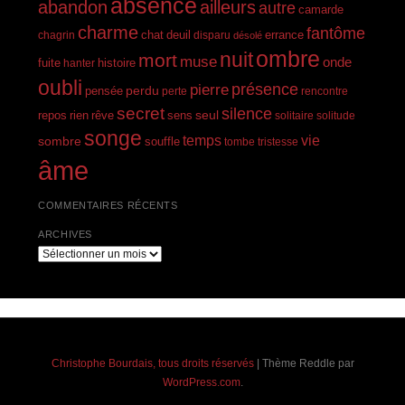
absence
abandon
ailleurs
autre
camarde
charme
fantôme
errance
chagrin
chat
deuil
disparu
désolé
ombre
nuit
mort
muse
onde
histoire
fuite
hanter
oubli
présence
pierre
perdu
pensée
perte
rencontre
secret
silence
seul
rien
rêve
repos
sens
solitaire
solitude
songe
temps
vie
sombre
souffle
tombe
tristesse
âme
COMMENTAIRES RÉCENTS
ARCHIVES
Archives
Christophe Bourdais, tous droits réservés
|
Thème Reddle par
WordPress.com
.