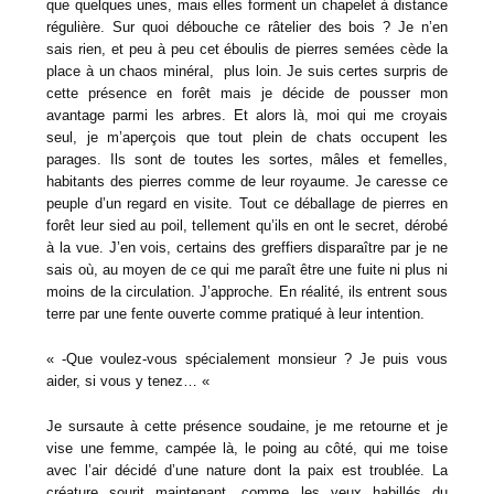
que quelques unes, mais elles forment un chapelet à distance
régulière. Sur quoi débouche ce râtelier des bois ? Je n’en
sais rien, et peu à peu cet éboulis de pierres semées cède la
place à un chaos minéral, plus loin. Je suis certes surpris de
cette présence en forêt mais je décide de pousser mon
avantage parmi les arbres. Et alors là, moi qui me croyais
seul, je m’aperçois que tout plein de chats occupent les
parages. Ils sont de toutes les sortes, mâles et femelles,
habitants des pierres comme de leur royaume. Je caresse ce
peuple d’un regard en visite. Tout ce déballage de pierres en
forêt leur sied au poil, tellement qu’ils en ont le secret, dérobé
à la vue. J’en vois, certains des greffiers disparaître par je ne
sais où, au moyen de ce qui me paraît être une fuite ni plus ni
moins de la circulation. J’approche. En réalité, ils entrent sous
terre par une fente ouverte comme pratiqué à leur intention.
« -Que voulez-vous spécialement monsieur ? Je puis vous
aider, si vous y tenez… «
Je sursaute à cette présence soudaine, je me retourne et je
vise une femme, campée là, le poing au côté, qui me toise
avec l’air décidé d’une nature dont la paix est troublée. La
créature sourit maintenant, comme les yeux habillés du