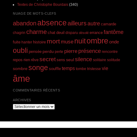
Textes de Christophe Bourdais
(340)
NUAGE DE MOTS-CLEFS
absence
abandon
ailleurs
autre
camarde
charme
fantôme
errance
chagrin
chat
deuil
disparu
désolé
ombre
nuit
mort
muse
onde
histoire
fuite
hanter
oubli
présence
pierre
perdu
pensée
perte
rencontre
secret
silence
seul
rien
rêve
repos
sens
solitaire
solitude
songe
temps
vie
sombre
souffle
tombe
tristesse
âme
COMMENTAIRES RÉCENTS
ARCHIVES
Archives