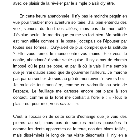
avec ce plaisir de la révéler par le simple plaisir d’y être.
En cette heure abandonnée, il n’y pas le moindre péquin en
vue pour troubler mon aventure solitaire. J’ai bien entendu des
voix, venues du fond des allées, mais pas de mon côté.
J’évolue seule. Je me dis que ça me va fort bien. Ma solitude
est mon alliée comme si le poste j’occupais de l’épouser par
toutes ses formes. Qu’y-a-t-il de plus complet que la solitude
? Elle vous remet le monde entre vos mains. Elle vous le
confie, abandonné à votre seule guise. Il n’y a pas de chemin
imposé où le pas se pose, et par là où je vais il me semble
que je n’ai d’autre souci que de gouverner l’ailleurs. Je marche
pas par un sentier. Je suis au gré de mon envie à travers bois.
Je roule de tout mon être, comme en vadrouille au sein de
l’espace. Le feuillage me caresse encore par place à son
contact, comme si la forêt me confiait à l’oreille : « -Tout le
plaisir est pour moi, vous savez… «
C’est à l’occasion de cette sorte d’échange que je vois des
pierres au sol, mais pas de simples roches poussées là
comme les dents apparentes de la terre, non des blocs taillés,
mais disséminés le long de ma visite désormais. Il n’y en a