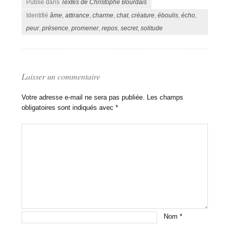
Publié dans
Textes de Christophe Bourdais
Identifié
âme
,
attirance
,
charme
,
chat
,
créature
,
éboulis
,
écho
,
peur
,
présence
,
promener
,
repos
,
secret
,
solitude
Laisser un commentaire
Votre adresse e-mail ne sera pas publiée.
Les champs
obligatoires sont indiqués avec
*
Nom
*