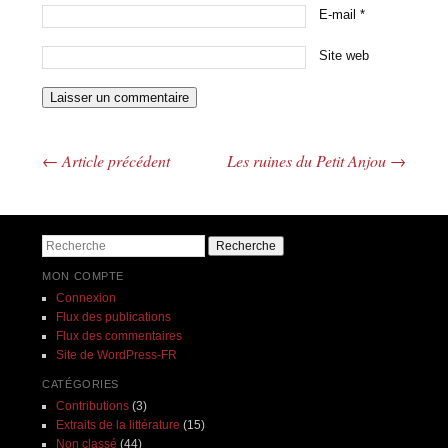
E-mail
*
Site web
←
Article précédent
Les ruines du Petit Anjou
→
Navigation des articles
Recherche
MON COMPTE
Connexion
Flux des publications
Flux des commentaires
Site de WordPress-FR
CATÉGORIES
Contributions
(3)
Extraits de la littérature
(15)
Non classé
(44)