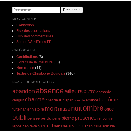
Recherche
MON COMPTE
Connexion
Flux des publications
Flux des commentaires
Site de WordPress-FR
CATÉGORIES
Contributions
(3)
Extraits de la littérature
(15)
Non classé
(44)
Textes de Christophe Bourdais
(340)
NUAGE DE MOTS-CLEFS
absence
abandon
ailleurs
autre
camarde
charme
fantôme
errance
chagrin
chat
deuil
disparu
désolé
ombre
nuit
mort
muse
onde
histoire
fuite
hanter
oubli
présence
pierre
perdu
pensée
perte
rencontre
secret
silence
seul
rien
rêve
repos
sens
solitaire
solitude