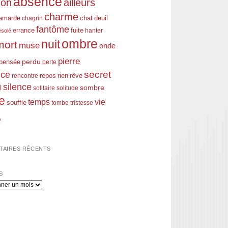
absence
don
ailleurs
charme
amarde
chagrin
chat
deuil
fantôme
errance
fuite
hanter
ésolé
ombre
nuit
mort
muse
onde
pierre
perdu
pensée
perte
nce
secret
rien
rêve
rencontre
repos
silence
l
sombre
solitaire
solitude
e
temps
vie
souffle
tombe
tristesse
e
AIRES RÉCENTS
S