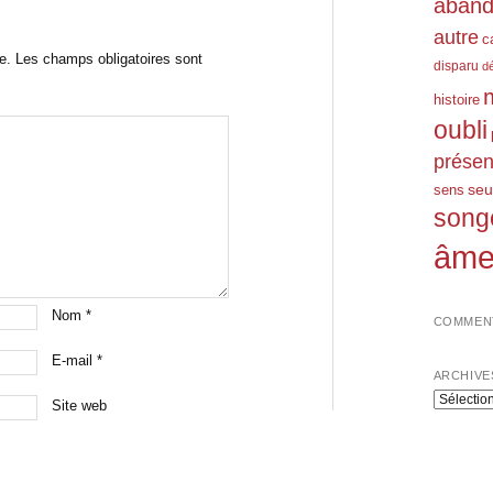
aban
autre
c
e.
Les champs obligatoires sont
disparu
d
histoire
oubli
prése
seu
sens
song
âm
Nom
*
COMMENT
E-mail
*
ARCHIVE
Archives
Site web