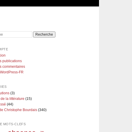
e
MPTE
ion
s publications
es commentaires
e WordPress-FR
IES
utions
(3)
 de la littérature
(15)
assé
(44)
de Christophe Bourdais
(340)
E MOTS-CLEFS