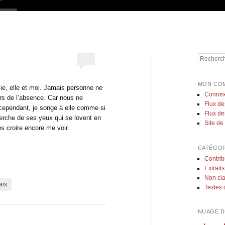
Recherch
MON CO
ie, elle et moi. Jamais personne ne
Connex
rs de l’absence. Car nous ne
Flux de
 cependant, je songe à elle comme si
Flux d
herche de ses yeux qui se lovent en
Site d
s croire encore me voir.
CATÉGOR
Contrib
Extraits
Non cl
ais
Textes 
NUAGE D