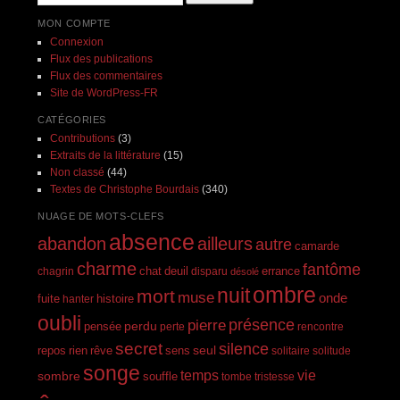
MON COMPTE
Connexion
Flux des publications
Flux des commentaires
Site de WordPress-FR
CATÉGORIES
Contributions
(3)
Extraits de la littérature
(15)
Non classé
(44)
Textes de Christophe Bourdais
(340)
NUAGE DE MOTS-CLEFS
absence
abandon
ailleurs
autre
camarde
charme
fantôme
errance
chagrin
chat
deuil
disparu
désolé
ombre
nuit
mort
muse
onde
histoire
fuite
hanter
oubli
présence
pierre
perdu
pensée
perte
rencontre
secret
silence
seul
rien
rêve
repos
sens
solitaire
solitude
songe
temps
vie
sombre
souffle
tombe
tristesse