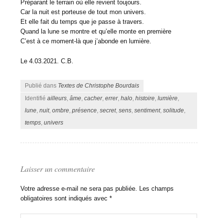
Préparant le terrain où elle revient toujours.
Car la nuit est porteuse de tout mon univers.
Et elle fait du temps que je passe à travers.
Quand la lune se montre et qu’elle monte en première
C’est à ce moment-là que j’abonde en lumière.
Le 4.03.2021. C.B.
Publié dans
Textes de Christophe Bourdais
Identifié
ailleurs
,
âme
,
cacher
,
errer
,
halo
,
histoire
,
lumière
,
lune
,
nuit
,
ombre
,
présence
,
secret
,
sens
,
sentiment
,
solitude
,
temps
,
univers
Laisser un commentaire
Votre adresse e-mail ne sera pas publiée.
Les champs
obligatoires sont indiqués avec
*