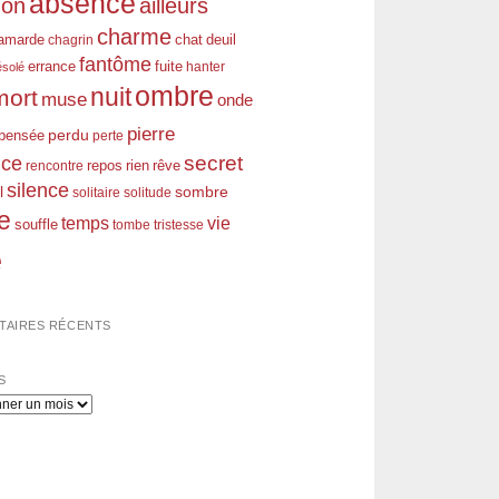
absence
don
ailleurs
charme
amarde
chagrin
chat
deuil
fantôme
errance
fuite
hanter
ésolé
ombre
nuit
mort
muse
onde
pierre
perdu
pensée
perte
nce
secret
rien
rêve
rencontre
repos
silence
l
sombre
solitaire
solitude
e
temps
vie
souffle
tombe
tristesse
e
AIRES RÉCENTS
S