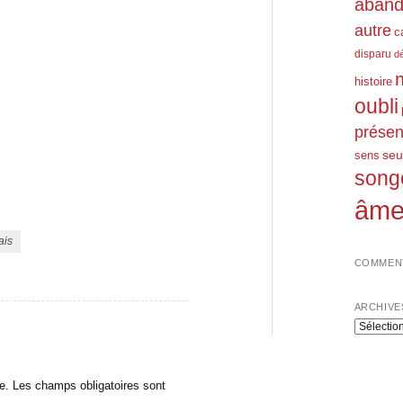
aban
autre
c
disparu
d
histoire
oubli
prése
seu
sens
song
âm
ais
COMMENT
ARCHIVE
Archives
e.
Les champs obligatoires sont