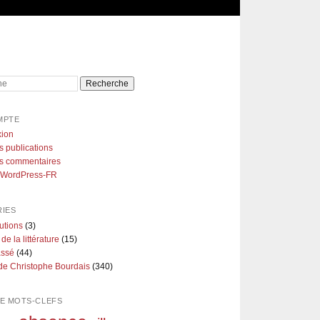
e
MPTE
ion
s publications
es commentaires
e WordPress-FR
IES
utions
(3)
 de la littérature
(15)
assé
(44)
de Christophe Bourdais
(340)
E MOTS-CLEFS