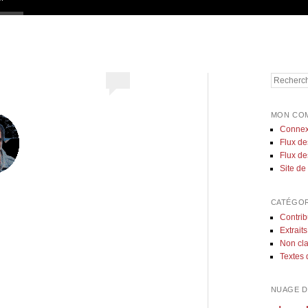
Recherch
MON CO
Connex
Flux de
Flux d
Site d
CATÉGOR
Contrib
Extraits
Non cl
Textes 
NUAGE D