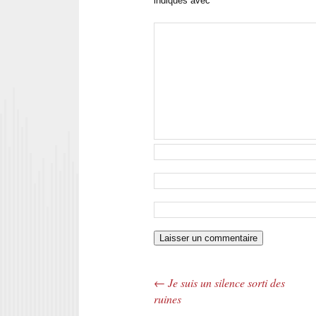
indiqués avec
*
←
Je suis un silence sorti des
Navigation des articles
ruines