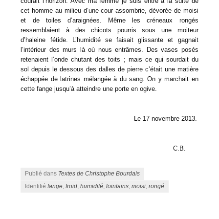
courait l’horizon. Avec ma femme je suis entré à la suite de
cet homme au milieu d’une cour assombrie, dévorée de moisi
et de toiles d’araignées. Même les créneaux rongés
ressemblaient à des chicots pourris sous une moiteur
d’haleine fétide. L’humidité se faisait glissante et gagnait
l’intérieur des murs là où nous entrâmes. Des vases posés
retenaient l’onde chutant des toits ; mais ce qui sourdait du
sol depuis le dessous des dalles de pierre c’était une matière
échappée de latrines mélangée à du sang. On y marchait en
cette fange jusqu’à atteindre une porte en ogive.
Le 17 novembre 2013.
C.B.
Publié dans
Textes de Christophe Bourdais
Identifié
fange
,
froid
,
humidité
,
lointains
,
moisi
,
rongé