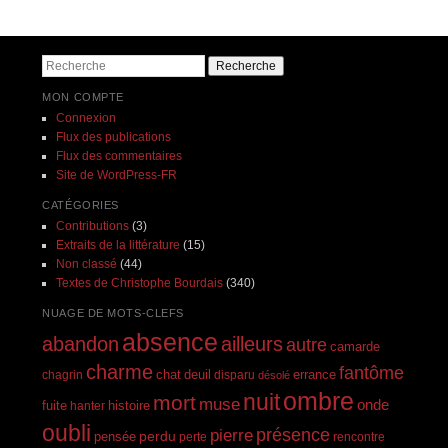
Navigation des articles
Recherche
MON COMPTE
Connexion
Flux des publications
Flux des commentaires
Site de WordPress-FR
CATÉGORIES
Contributions
(3)
Extraits de la littérature
(15)
Non classé
(44)
Textes de Christophe Bourdais
(340)
NUAGE DE MOTS-CLEFS
absence
abandon
ailleurs
autre
camarde
charme
fantôme
errance
chagrin
chat
deuil
disparu
désolé
ombre
nuit
mort
muse
onde
histoire
fuite
hanter
oubli
présence
pierre
perdu
pensée
perte
rencontre