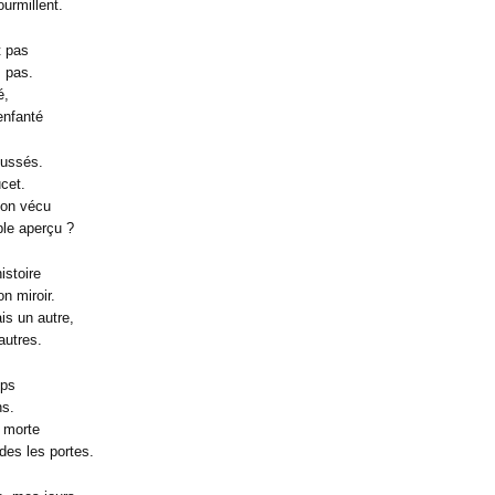
urmillent.
t pas
s pas.
é,
enfanté
oussés.
cet.
mon vécu
ple aperçu ?
istoire
n miroir.
is un autre,
autres.
mps
ns.
à morte
des les portes.