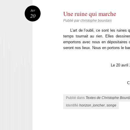
Avr
Une ruine qui marche
20
Publié par
christophe bourdais
L’art de l’oubli, ce sont les ruines 
temps tournait au rien. Elles dessin
emportons avec nous en dépositaires d
seront nos lieux. Nous en portons le ba
Le 20 avril 201
C.B
Publié dans
Textes de Christophe Bourd
Identifié
horizon
,
joncher
,
songe