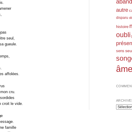
aban
is.
ramener
autre
c
,
disparu
d
histoire
répas
oubli
tre seul,
prése
sa gueule.
seu
sens
temps,
song
âm
s.
s affolées.
rus
COMMENT
 mon cru.
 sordides
ARCHIVE
croit le vide.
Archives
ge
message.
ne famille