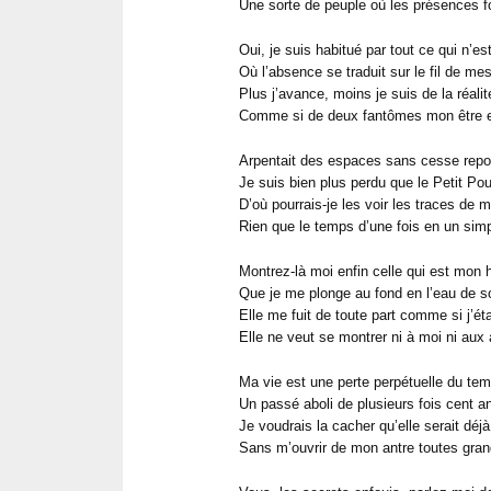
Une sorte de peuple où les présences fo
Oui, je suis habitué par tout ce qui n’es
Où l’absence se traduit sur le fil de me
Plus j’avance, moins je suis de la réalit
Comme si de deux fantômes mon être 
Arpentait des espaces sans cesse rep
Je suis bien plus perdu que le Petit Pou
D’où pourrais-je les voir les traces de 
Rien que le temps d’une fois en un sim
Montrez-là moi enfin celle qui est mon h
Que je me plonge au fond en l’eau de so
Elle me fuit de toute part comme si j’éta
Elle ne veut se montrer ni à moi ni aux 
Ma vie est une perte perpétuelle du te
Un passé aboli de plusieurs fois cent a
Je voudrais la cacher qu’elle serait déj
Sans m’ouvrir de mon antre toutes gran