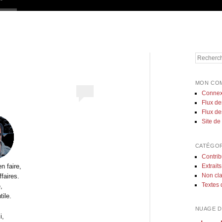
Recherch
MON CO
Connex
Flux de
Flux d
Site d
CATÉGOR
Contrib
Extraits
n faire,
Non cl
faires.
Textes 
,
ile.
NUAGE D
i,