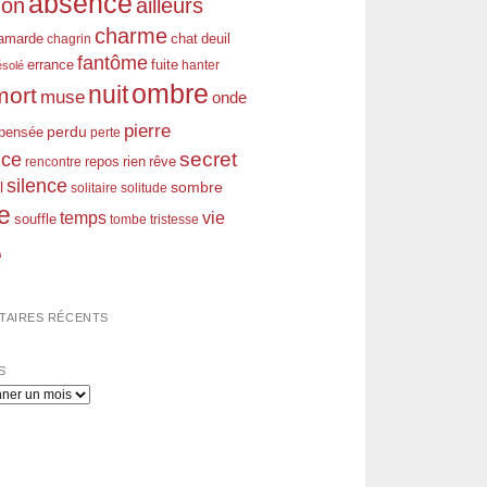
absence
don
ailleurs
charme
amarde
chagrin
chat
deuil
fantôme
errance
fuite
hanter
ésolé
ombre
nuit
mort
muse
onde
pierre
perdu
pensée
perte
nce
secret
rien
rêve
rencontre
repos
silence
l
sombre
solitaire
solitude
e
temps
vie
souffle
tombe
tristesse
e
AIRES RÉCENTS
S