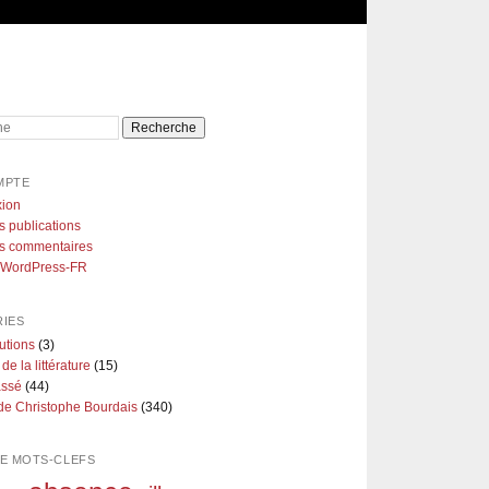
e
MPTE
ion
s publications
es commentaires
e WordPress-FR
IES
utions
(3)
 de la littérature
(15)
assé
(44)
de Christophe Bourdais
(340)
E MOTS-CLEFS