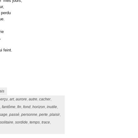
de mes jours,
ur,
 perdu
ue.
vie
,
 feint.
ais
erçu
,
art
,
aurore
,
autre
,
cacher
,
,
fantôme
,
fin
,
fond
,
horizon
,
inutile
,
sage
,
passé
,
personne
,
perte
,
plaisir
,
solitaire
,
sordide
,
temps
,
trace
,