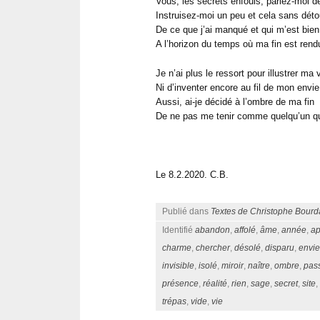
Vous, les secrets enfouis, parlez-moi 
Instruisez-moi un peu et cela sans déto
De ce que j’ai manqué et qui m’est bien
A l’horizon du temps où ma fin est rend
Je n’ai plus le ressort pour illustrer ma 
Ni d’inventer encore au fil de mon envie
Aussi, ai-je décidé à l’ombre de ma fin
De ne pas me tenir comme quelqu’un qui
Le 8.2.2020. C.B.
Publié dans
Textes de Christophe Bourd
Identifié
abandon
,
affolé
,
âme
,
année
,
ap
charme
,
chercher
,
désolé
,
disparu
,
envie
invisible
,
isolé
,
miroir
,
naître
,
ombre
,
pas
présence
,
réalité
,
rien
,
sage
,
secret
,
site
,
trépas
,
vide
,
vie