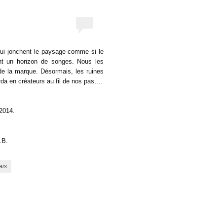
qui jonchent le paysage comme si le
ent un horizon de songes. Nous les
e la marque. Désormais, les ruines
rda en créateurs au fil de nos pas….
4.
.
ais