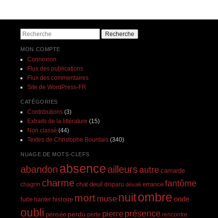
Navigation des articles
Recherche
MON COMPTE
Connexion
Flux des publications
Flux des commentaires
Site de WordPress-FR
CATÉGORIES
Contributions
(3)
Extraits de la littérature
(15)
Non classé
(44)
Textes de Christophe Bourdais
(340)
NUAGE DE MOTS-CLEFS
absence
abandon
ailleurs
autre
camarde
charme
fantôme
errance
chagrin
chat
deuil
disparu
désolé
ombre
nuit
mort
muse
onde
histoire
fuite
hanter
oubli
présence
pierre
perdu
pensée
perte
rencontre