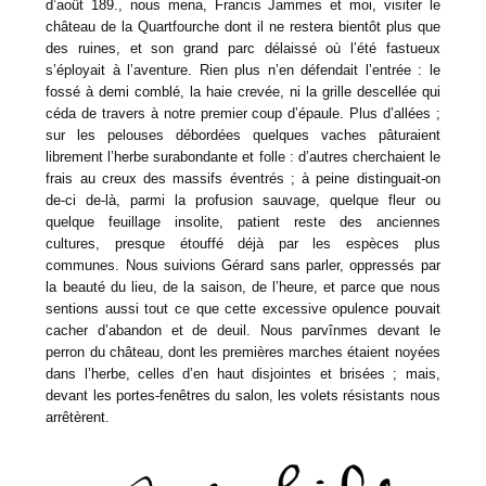
d’août 189., nous mena, Francis Jammes et moi, visiter le
château de la Quartfourche dont il ne restera bientôt plus que
des ruines, et son grand parc délaissé où l’été fastueux
s’éployait à l’aventure. Rien plus n’en défendait l’entrée : le
fossé à demi comblé, la haie crevée, ni la grille descellée qui
céda de travers à notre premier coup d’épaule. Plus d’allées ;
sur les pelouses débordées quelques vaches pâturaient
librement l’herbe surabondante et folle : d’autres cherchaient le
frais au creux des massifs éventrés ; à peine distinguait-on
de-ci de-là, parmi la profusion sauvage, quelque fleur ou
quelque feuillage insolite, patient reste des anciennes
cultures, presque étouffé déjà par les espèces plus
communes. Nous suivions Gérard sans parler, oppressés par
la beauté du lieu, de la saison, de l’heure, et parce que nous
sentions aussi tout ce que cette excessive opulence pouvait
cacher d’abandon et de deuil. Nous parvînmes devant le
perron du château, dont les premières marches étaient noyées
dans l’herbe, celles d’en haut disjointes et brisées ; mais,
devant les portes-fenêtres du salon, les volets résistants nous
arrêtèrent.