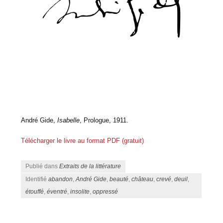
André Gide,
Isabelle
, Prologue, 1911.
Télécharger le livre au format PDF (gratuit)
Publié dans
Extraits de la littérature
Identifié
abandon
,
André Gide
,
beauté
,
château
,
crevé
,
deuil
,
étouffé
,
éventré
,
insolite
,
oppressé