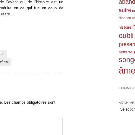
aban
 l’avant qui de l’histoire est un
roduire en ce qui fuit en coup de
autre
c
 reste.
disparu
d
histoire
oubli
prése
seu
sens
ais
song
vieux
âm
COMMENT
e.
Les champs obligatoires sont
ARCHIVE
Archives