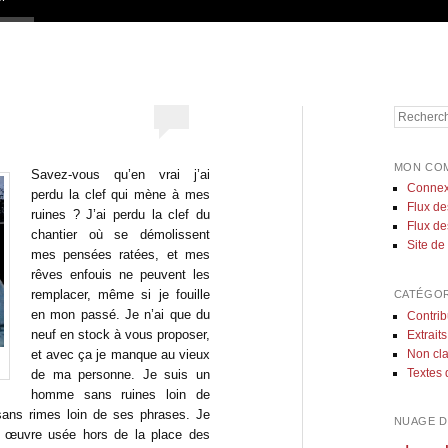
Recherch
MON CO
Savez-vous qu’en vrai j’ai
Connex
perdu la clef qui mène à mes
Flux de
ruines ? J’ai perdu la clef du
Flux d
chantier où se démolissent
Site d
mes pensées ratées, et mes
rêves enfouis ne peuvent les
remplacer, même si je fouille
CATÉGOR
en mon passé. Je n’ai que du
Contrib
neuf en stock à vous proposer,
Extraits
Non cl
et avec ça je manque au vieux
Textes 
de ma personne. Je suis un
homme sans ruines loin de
ns rimes loin de ses phrases. Je
NUAGE D
 œuvre usée hors de la place des