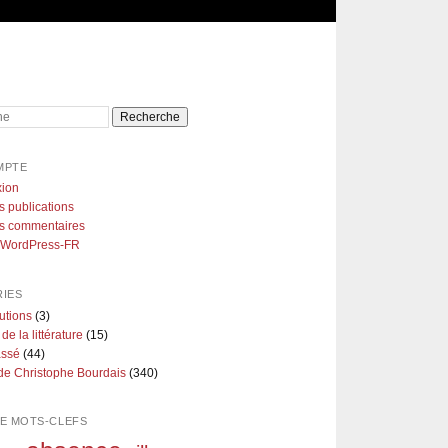
e
MPTE
ion
s publications
es commentaires
e WordPress-FR
IES
utions
(3)
 de la littérature
(15)
assé
(44)
de Christophe Bourdais
(340)
E MOTS-CLEFS