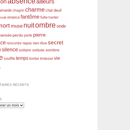
absence
don
ailleurs
charme
amarde
chagrin
chat
deuil
fantôme
errance
fuite
hanter
ésolé
ombre
nuit
mort
muse
onde
pierre
perdu
pensée
perte
nce
secret
rien
rêve
rencontre
repos
silence
l
sombre
solitaire
solitude
e
temps
vie
souffle
tombe
tristesse
e
AIRES RÉCENTS
S