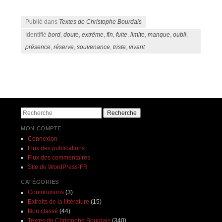
Publié dans
Textes de Christophe Bourdais
Identifié
bord
,
doute
,
extrême
,
fin
,
fuite
,
limite
,
manque
,
oubli
,
présence
,
réserve
,
souvenance
,
triste
,
vivant
Navigation des articles
Recherche
MON COMPTE
Connexion
Flux des publications
Flux des commentaires
Site de WordPress-FR
CATÉGORIES
Contributions
(3)
Extraits de la littérature
(15)
Non classé
(44)
Textes de Christophe Bourdais
(340)