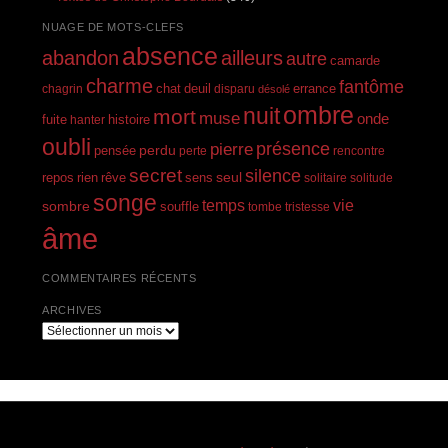
NUAGE DE MOTS-CLEFS
absence
abandon
ailleurs
autre
camarde
charme
fantôme
errance
chagrin
chat
deuil
disparu
désolé
ombre
nuit
mort
muse
onde
histoire
fuite
hanter
oubli
présence
pierre
perdu
pensée
perte
rencontre
secret
silence
seul
rien
rêve
repos
sens
solitaire
solitude
songe
temps
vie
sombre
souffle
tombe
tristesse
âme
COMMENTAIRES RÉCENTS
ARCHIVES
Archives