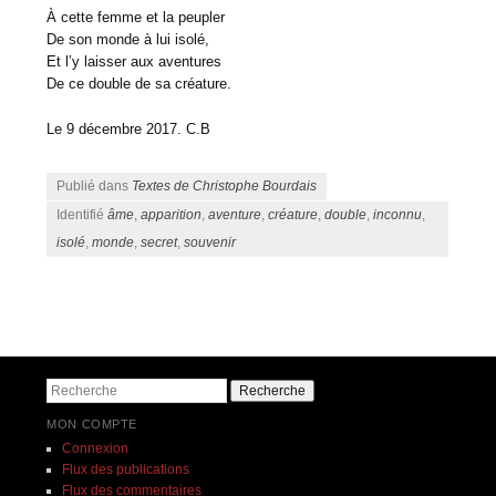
À cette femme et la peupler
De son monde à lui isolé,
Et l’y laisser aux aventures
De ce double de sa créature.
Le 9 décembre 2017. C.B
Publié dans
Textes de Christophe Bourdais
Identifié
âme
,
apparition
,
aventure
,
créature
,
double
,
inconnu
,
isolé
,
monde
,
secret
,
souvenir
Navigation des articles
Recherche
MON COMPTE
Connexion
Flux des publications
Flux des commentaires