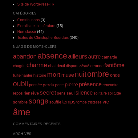
Site de WordPress-FR
CATÉGORIES
Contributions
(3)
Extraits de la littérature
(15)
Non classé
(44)
Textes de Christophe Bourdais
(340)
NUAGE DE MOTS-CLEFS
absence
abandon
ailleurs
autre
camarde
charme
fantôme
errance
chagrin
chat
deuil
disparu
désolé
ombre
nuit
mort
muse
onde
histoire
fuite
hanter
oubli
présence
pierre
perdu
pensée
perte
rencontre
secret
silence
seul
rien
rêve
repos
sens
solitaire
solitude
songe
temps
vie
sombre
souffle
tombe
tristesse
âme
COMMENTAIRES RÉCENTS
ARCHIVES