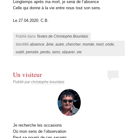
Longtemps après ma mort, je serai de l’absence
Celle qui donne à la vie entre nous tout son sens.
Le 27.04.2020. C.B.
Publié dans
Textes de Christophe Bourdais
Identifié
absence
,
âme
,
autre
,
chercher
,
monde
,
mort
,
onde
,
oubli
,
pensée
,
perdu
,
sens
,
séparer
,
vie
Un visiteur
Publié par
christophe bourdais
Je recherche les occasions
Où mon sens de l’observation
Peut se nourrir de ces secrets