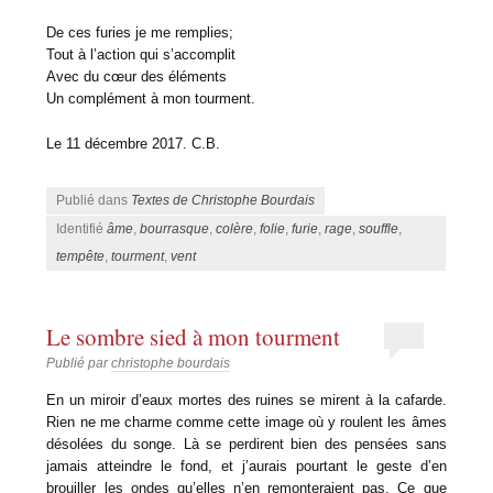
De ces furies je me remplies;
Tout à l’action qui s’accomplit
Avec du cœur des éléments
Un complément à mon tourment.
Le 11 décembre 2017. C.B.
Publié dans
Textes de Christophe Bourdais
Identifié
âme
,
bourrasque
,
colère
,
folie
,
furie
,
rage
,
souffle
,
tempête
,
tourment
,
vent
Le sombre sied à mon tourment
Publié par
christophe bourdais
En un miroir d’eaux mortes des ruines se mirent à la cafarde.
Rien ne me charme comme cette image où y roulent les âmes
désolées du songe. Là se perdirent bien des pensées sans
jamais atteindre le fond, et j’aurais pourtant le geste d’en
brouiller les ondes qu’elles n’en remonteraient pas. Ce que