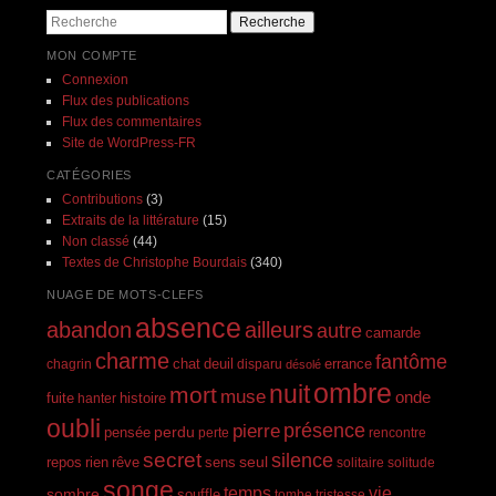
Recherche
MON COMPTE
Connexion
Flux des publications
Flux des commentaires
Site de WordPress-FR
CATÉGORIES
Contributions
(3)
Extraits de la littérature
(15)
Non classé
(44)
Textes de Christophe Bourdais
(340)
NUAGE DE MOTS-CLEFS
absence
abandon
ailleurs
autre
camarde
charme
fantôme
errance
chagrin
chat
deuil
disparu
désolé
ombre
nuit
mort
muse
onde
histoire
fuite
hanter
oubli
présence
pierre
perdu
pensée
perte
rencontre
secret
silence
seul
rien
rêve
repos
sens
solitaire
solitude
songe
temps
vie
sombre
souffle
tombe
tristesse