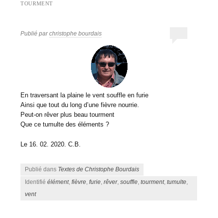
TOURMENT
Publié par
christophe bourdais
En traversant la plaine le vent souffle en furie
Ainsi que tout du long d’une fièvre nourrie.
Peut-on rêver plus beau tourment
Que ce tumulte des éléments ?
Le 16. 02. 2020. C.B.
Publié dans
Textes de Christophe Bourdais
Identifié
élément
,
fièvre
,
furie
,
rêver
,
souffle
,
tourment
,
tumulte
,
vent